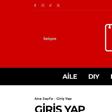
İletişim
AILE
DIY
Ana Sayfa
Giriş Yap
GIRIŞ YAP