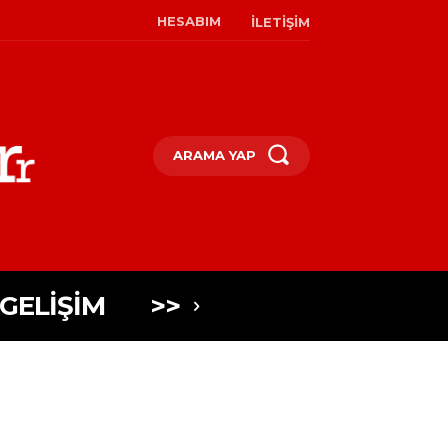
HESABIM
İLETIŞIM
ARAMA YAP
 GELIŞIM
>>