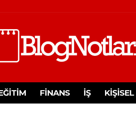
EĞITIM
FINANS
İŞ
KIŞISEL