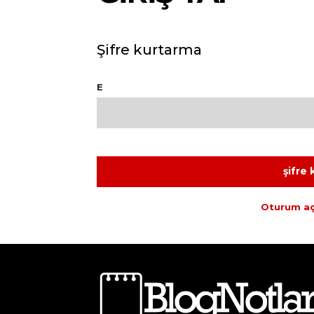
Şifre kurtarma
E
şifre
Oturum a