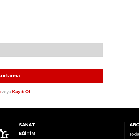
 kurtarma
ç
veya
Kayıt Ol
ABO
SANAT
EĞITIM
Toda