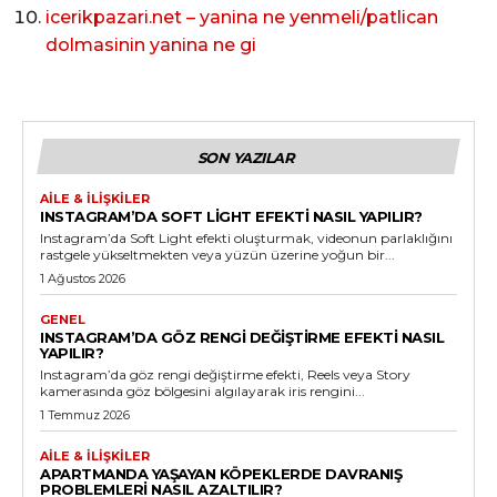
icerikpazari.net – yanina ne yenmeli/patlican
dolmasinin yanina ne gi
SON YAZILAR
AILE & İLIŞKILER
INSTAGRAM’DA SOFT LIGHT EFEKTI NASIL YAPILIR?
Instagram’da Soft Light efekti oluşturmak, videonun parlaklığını
rastgele yükseltmekten veya yüzün üzerine yoğun bir...
1 Ağustos 2026
GENEL
INSTAGRAM’DA GÖZ RENGI DEĞIŞTIRME EFEKTI NASIL
YAPILIR?
Instagram’da göz rengi değiştirme efekti, Reels veya Story
kamerasında göz bölgesini algılayarak iris rengini...
1 Temmuz 2026
AILE & İLIŞKILER
APARTMANDA YAŞAYAN KÖPEKLERDE DAVRANIŞ
PROBLEMLERI NASIL AZALTILIR?