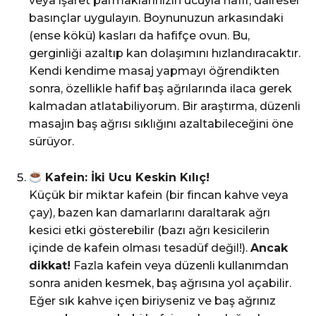
veya işaret parmaklarınızın ucuyla hafif, dairesel
basınçlar uygulayın. Boynunuzun arkasındaki
(ense kökü) kasları da hafifçe ovun. Bu,
gerginliği azaltıp kan dolaşımını hızlandıracaktır.
Kendi kendime masaj yapmayı öğrendikten
sonra, özellikle hafif baş ağrılarında ilaca gerek
kalmadan atlatabiliyorum. Bir araştırma, düzenli
masajın baş ağrısı sıklığını azaltabileceğini öne
sürüyor.
Kafein: İki Ucu Keskin Kılıç!
Küçük bir miktar kafein (bir fincan kahve veya
çay), bazen kan damarlarını daraltarak ağrı
kesici etki gösterebilir (bazı ağrı kesicilerin
içinde de kafein olması tesadüf değil!).
Ancak
dikkat!
Fazla kafein veya düzenli kullanımdan
sonra aniden kesmek, baş ağrısına yol açabilir.
Eğer sık kahve içen biriyseniz ve baş ağrınız