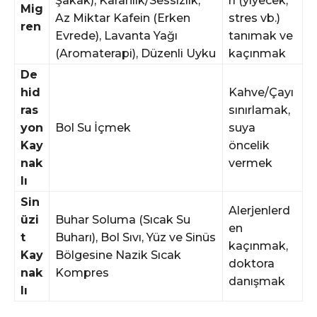
Şakak), Karanlık/Sessizlik,
ri (yiyecek,
Mig
Az Miktar Kafein (Erken
stres vb.)
ren
Evrede), Lavanta Yağı
tanımak ve
(Aromaterapi), Düzenli Uyku
kaçınmak
De
hid
Kahve/Çayı
ras
sınırlamak,
yon
Bol Su İçmek
suya
Kay
öncelik
nak
vermek
lı
Sin
Alerjenlerd
üzi
Buhar Soluma (Sıcak Su
en
t
Buharı), Bol Sıvı, Yüz ve Sinüs
kaçınmak,
Kay
Bölgesine Nazik Sıcak
doktora
nak
Kompres
danışmak
lı