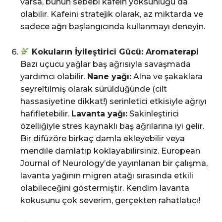
varsa, bunun sebebi kafein yoksunluğu da
olabilir. Kafeini stratejik olarak, az miktarda ve
sadece ağrı başlangıcında kullanmayı deneyin.
Kokuların İyileştirici Gücü: Aromaterapi
Bazı uçucu yağlar baş ağrısıyla savaşmada
yardımcı olabilir.
Nane yağı:
Alna ve şakaklara
seyreltilmiş olarak sürüldüğünde (cilt
hassasiyetine dikkat!) serinletici etkisiyle ağrıyı
hafifletebilir.
Lavanta yağı:
Sakinleştirici
özelliğiyle stres kaynaklı baş ağrılarına iyi gelir.
Bir difüzöre birkaç damla ekleyebilir veya
mendile damlatıp koklayabilirsiniz. European
Journal of Neurology’de yayınlanan bir çalışma,
lavanta yağının migren atağı sırasında etkili
olabileceğini göstermiştir. Kendim lavanta
kokusunu çok severim, gerçekten rahatlatıcı!