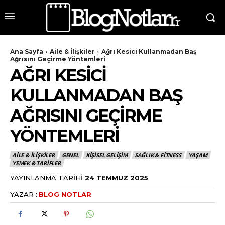
Ana Sayfa
Aile & İlişkiler
Ağrı Kesici Kullanmadan Baş
Ağrısını Geçirme Yöntemleri
AĞRI KESICI
KULLANMADAN BAŞ
AĞRISINI GEÇIRME
YÖNTEMLERI
AILE & İLIŞKILER
GENEL
KIŞISEL GELIŞIM
SAĞLIK & FITNESS
YAŞAM
YEMEK & TARIFLER
YAYINLANMA TARIHI
24 TEMMUZ 2025
YAZAR :
BLOG NOTLAR