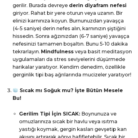
gerilir. Burada devreye
derin diyafram nefesi
giriyor. Rahat bir yere oturun veya uzanın. Bir
elinizi karnınıza koyun. Burnunuzdan yavaşça
(4-5 saniye) derin nefes alın, karnınızın şiştiğini
hissedin. Sonra ağzınızdan (6-7 saniye) yavaşça
nefesinizi tamamen boşaltın. Bunu 5-10 dakika
tekrarlayın.
Mindfulness
veya basit meditasyon
uygulamaları da stres seviyelerini düşürmede
harikalar yaratıyor. Kendim denedim, özellikle
gerginlik tipi baş ağrılarında mucizeler yaratıyor!
Sıcak mı Soğuk mu? İşte Bütün Mesele
Bu!
Gerilim Tipi İçin SICAK:
Boynunuza ve
omuzlarınıza sıcak bir havlu veya ısıtma
yastığı koymak, gergin kasları gevşetip kan
akışını artırarak ağrıyı hafifletebilir. Sıcak bir