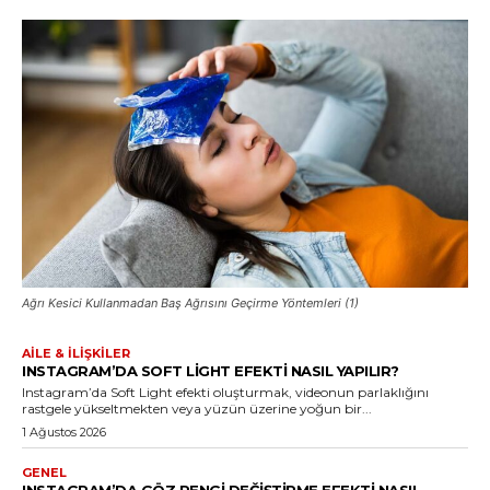
Ağrı Kesici Kullanmadan Baş Ağrısını Geçirme Yöntemleri (1)
AILE & İLIŞKILER
INSTAGRAM’DA SOFT LIGHT EFEKTI NASIL YAPILIR?
Instagram’da Soft Light efekti oluşturmak, videonun parlaklığını
rastgele yükseltmekten veya yüzün üzerine yoğun bir...
1 Ağustos 2026
GENEL
INSTAGRAM’DA GÖZ RENGI DEĞIŞTIRME EFEKTI NASIL