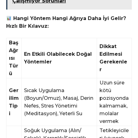
Çalışmıyor Sorunları
Hangi Yöntem Hangi Ağrıya Daha İyi Gelir?
Hızlı Bir Kılavuz:
Baş
Dikkat
Ağr
En Etkili Olabilecek Doğal
Edilmesi
ısı
Yöntemler
Gerekenle
Tür
r
ü
Uzun süre
Ger
Sıcak Uygulama
kötü
ilim
(Boyun/Omuz), Masaj, Derin
pozisyonda
Tip
Nefes, Stres Yönetimi
kalmamak,
i
(Meditasyon), Yeterli Su
molalar
vermek
Soğuk Uygulama (Alın/
Tetikleyicile