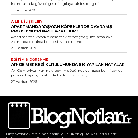
kamerasında göz bölgesini algılayarak iris rengini...
1 Temmuz 2026
AILE & İLIŞKILER
APARTMANDA YAŞAYAN KÖPEKLERDE DAVRANIŞ
PROBLEMLERI NASIL AZALTILIR?
Apartmanda köpekle yaşamak bence çok güzel ama aynı
zamanda oldukça bilinç isteyen bir denge...
27 Haziran 2026
EĞITIM & ÖĞRENME
AR-GE MERKEZI KURULUMUNDA SIK YAPILAN HATALAR
Ar-Ge merkezi kurmak, benim gözümde yalnızca belirli sayıda
personeli aynı çatı altında toplamak, birkaç...
27 Haziran 2026
BlogNotlar ekibinin hazırladığı günlük en güzel yazıları sizlerle