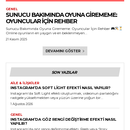
GENEL
SUNUCU BAKIMINDA OYUNA GIREMEME:
OYUNCULAR İÇIN REHBER
Sunucu Bakımında Oyuna Girememe: Oyuncular İçin Rehber
Online oyunların en yaygın ve en beklenmeyen...
21 Kasım 2025
DEVAMINI GÖSTER
SON YAZILAR
AILE & İLIŞKILER
INSTAGRAM’DA SOFT LIGHT EFEKTI NASIL YAPILIR?
Instagram’da Soft Light efekti oluşturmak, videonun parlaklığını
rastgele yükseltmekten veya yüzün üzerine yoğun bir...
1 Ağustos 2026
GENEL
INSTAGRAM’DA GÖZ RENGI DEĞIŞTIRME EFEKTI NASIL
YAPILIR?
Instagram’da göz rengi değiştirme efekti, Reels veya Story