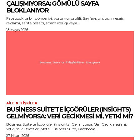
ÇALIŞMIYORSA: GÖMÜLÜ SAYFA
BLOKLANIYOR
Facebook’ta bir gönderiyi, yorumu, profili, Sayfayı, grubu, mesajı,
reklamı, sahte hesabı, spam içeriği veya...
18 Mayıs 2026
AILE & İLIŞKILER
BUSINESS SUITE’TE İÇGÖRÜLER (INSIGHTS)
GELMIYORSA: VERI GECIKMESI MI, YETKI MI?
Business Suite’te İçgörüler (Insights) Gelmiyorsa: Veri Gecikmesi mi,
Yetki mi? Etiketler: Meta Business Suite, Facebook...
27 Nisan 2026