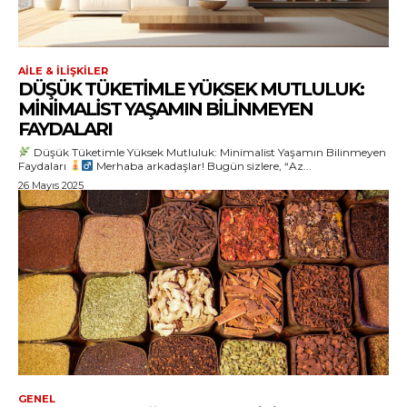
AILE & İLIŞKILER
DÜŞÜK TÜKETIMLE YÜKSEK MUTLULUK:
MINIMALIST YAŞAMIN BILINMEYEN
FAYDALARI
Düşük Tüketimle Yüksek Mutluluk: Minimalist Yaşamın Bilinmeyen
Faydaları
Merhaba arkadaşlar! Bugün sizlere, “Az...
26 Mayıs 2025
GENEL