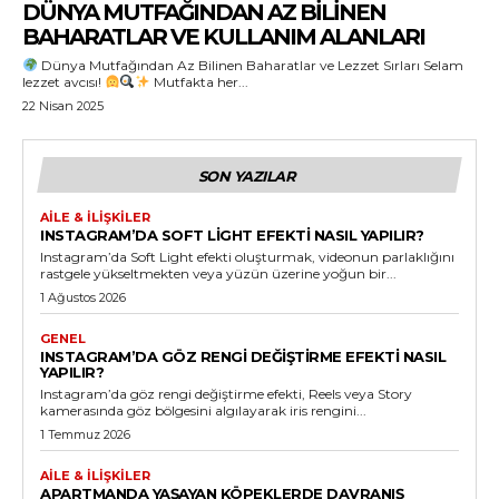
DÜNYA MUTFAĞINDAN AZ BILINEN
BAHARATLAR VE KULLANIM ALANLARI
Dünya Mutfağından Az Bilinen Baharatlar ve Lezzet Sırları Selam
lezzet avcısı!
Mutfakta her...
22 Nisan 2025
SON YAZILAR
AILE & İLIŞKILER
INSTAGRAM’DA SOFT LIGHT EFEKTI NASIL YAPILIR?
Instagram’da Soft Light efekti oluşturmak, videonun parlaklığını
rastgele yükseltmekten veya yüzün üzerine yoğun bir...
1 Ağustos 2026
GENEL
INSTAGRAM’DA GÖZ RENGI DEĞIŞTIRME EFEKTI NASIL
YAPILIR?
Instagram’da göz rengi değiştirme efekti, Reels veya Story
kamerasında göz bölgesini algılayarak iris rengini...
1 Temmuz 2026
AILE & İLIŞKILER
APARTMANDA YAŞAYAN KÖPEKLERDE DAVRANIŞ