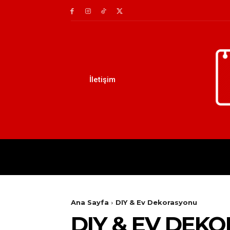
İletişim
AILE
DIY
EĞITIM
Ana Sayfa
DIY & Ev Dekorasyonu
DIY & EV DEK