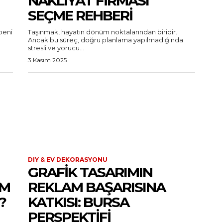
NAKLIYAT FIRMASI
SEÇME REHBERI
beni
Taşınmak, hayatın dönüm noktalarından biridir.
Ancak bu süreç, doğru planlama yapılmadığında
stresli ve yorucu...
3 Kasım 2025
DIY & EV DEKORASYONU
GRAFIK TASARIMIN
UM
REKLAM BAŞARISINA
?
KATKISI: BURSA
PERSPEKTIFI