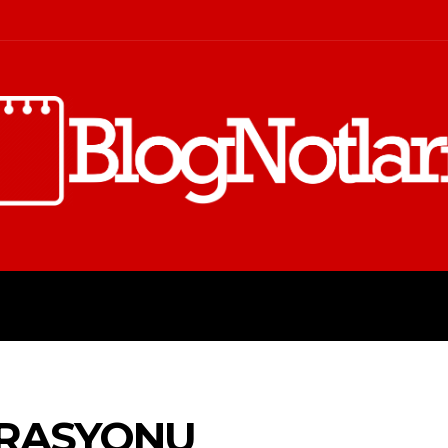
FINANS
İŞ
KIŞISEL GELIŞI
ORASYONU