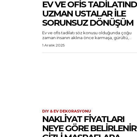
EV VE OFIS TADILATIN
UZMAN USTALAR ILE
SORUNSUZ DÖNÜŞÜM
Ev ve ofis tadilatı söz konusu olduğunda çoğu
zaman insanın aklına önce karmaşa, gürültü,...
1 Aralık 2025
DIY & EV DEKORASYONU
NAKLIYAT FIYATLARI
NEYE GÖRE BELIRLENIR