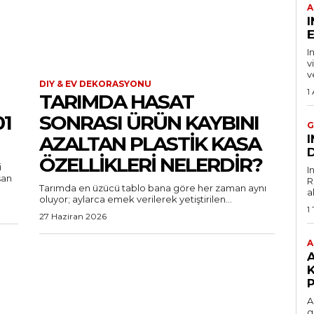
A
E
I
v
v
DIY & EV DEKORASYONU
1
TARIMDA HASAT
01
SONRASI ÜRÜN KAYBINI
G
AZALTAN PLASTIK KASA
D
ÖZELLIKLERI NELERDIR?
i
I
şan
R
Tarımda en üzücü tablo bana göre her zaman aynı
a
oluyor; aylarca emek verilerek yetiştirilen...
1
27 Haziran 2026
A
P
A
g