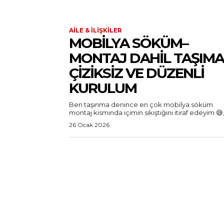
AILE & İLIŞKILER
MOBILYA SÖKÜM–
MONTAJ DAHIL TAŞIMA
ÇIZIKSIZ VE DÜZENLI
KURULUM
Ben taşınma denince en çok mobilya söküm
montaj kısmında içimin sıkıştığını itiraf edeyim 😅,.
26 Ocak 2026