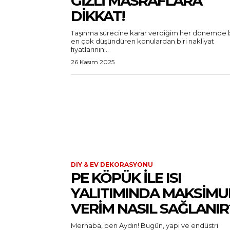
GIZLI MASRAFLARA
DIKKAT!
Taşınma sürecine karar verdiğim her dönemde 
en çok düşündüren konulardan biri nakliyat
fiyatlarının...
26 Kasım 2025
DIY & EV DEKORASYONU
PE KÖPÜK ILE ISI
YALITIMINDA MAKSIM
VERIM NASIL SAĞLANIR
Merhaba, ben Aydın! Bugün, yapı ve endüstri