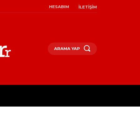
HESABIM
İLETIŞIM
ARAMA YAP
M
KÜLTÜR & SANAT
MODA & 