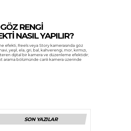
 GÖZ RENGI
KTI NASIL YAPILIR?
me efekti, Reels veya Story kamerasında göz
avi, yeşil, ela, gri, bal, kahverengi, mor, kırmızı,
teren dijital bir kamera ve düzenleme efektidir;
ekt arama bölümünde canlı kamera üzerinde
SON YAZILAR