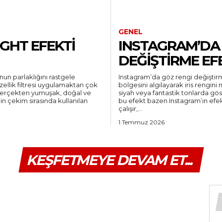
GENEL
GHT EFEKTI
INSTAGRAM’DA
DEĞIŞTIRME EFE
nun parlaklığını rastgele
Instagram’da göz rengi değiştir
llik filtresi uygulamaktan çok
bölgesini algılayarak iris rengini m
gerçekten yumuşak, doğal ve
siyah veya fantastik tonlarda gös
in çekim sırasında kullanılan
bu efekt bazen Instagram’ın ef
çalışır,...
1 Temmuz 2026
KEŞFETMEYE DEVAM ET...