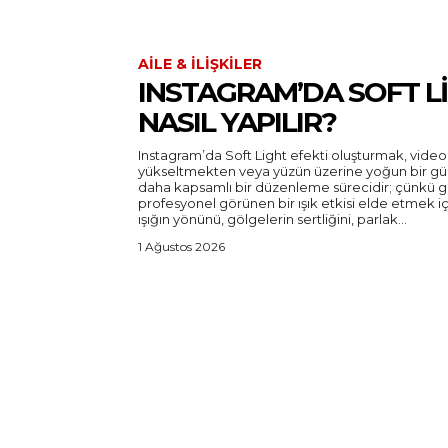
AILE & İLIŞKILER
INSTAGRAM’DA SOFT LI
NASIL YAPILIR?
Instagram’da Soft Light efekti oluşturmak, video
yükseltmekten veya yüzün üzerine yoğun bir güze
daha kapsamlı bir düzenleme sürecidir; çünkü 
profesyonel görünen bir ışık etkisi elde etmek iç
ışığın yönünü, gölgelerin sertliğini, parlak...
1 Ağustos 2026