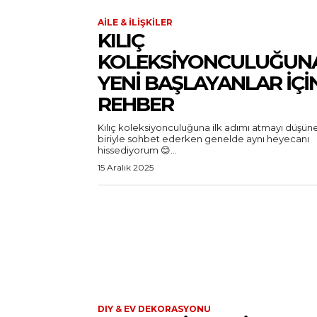
AILE & İLIŞKILER
KILIÇ
KOLEKSIYONCULUĞUN
YENI BAŞLAYANLAR İÇI
REHBER
Kılıç koleksiyonculuğuna ilk adımı atmayı düşün
biriyle sohbet ederken genelde aynı heyecanı
hissediyorum 😊...
15 Aralık 2025
DIY & EV DEKORASYONU