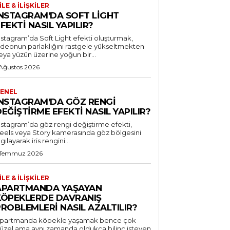
ILE & İLIŞKILER
INSTAGRAM’DA SOFT LIGHT
FEKTI NASIL YAPILIR?
nstagram’da Soft Light efekti oluşturmak,
ideonun parlaklığını rastgele yükseltmekten
eya yüzün üzerine yoğun bir...
 Ağustos 2026
ENEL
INSTAGRAM’DA GÖZ RENGI
EĞIŞTIRME EFEKTI NASIL YAPILIR?
nstagram’da göz rengi değiştirme efekti,
eels veya Story kamerasında göz bölgesini
lgılayarak iris rengini...
 Temmuz 2026
ILE & İLIŞKILER
APARTMANDA YAŞAYAN
KÖPEKLERDE DAVRANIŞ
ROBLEMLERI NASIL AZALTILIR?
partmanda köpekle yaşamak bence çok
üzel ama aynı zamanda oldukça bilinç isteyen