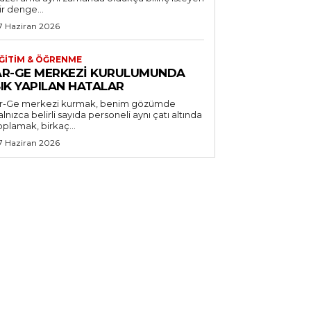
ir denge...
7 Haziran 2026
ĞITIM & ÖĞRENME
AR-GE MERKEZI KURULUMUNDA
IK YAPILAN HATALAR
r-Ge merkezi kurmak, benim gözümde
alnızca belirli sayıda personeli aynı çatı altında
oplamak, birkaç...
7 Haziran 2026