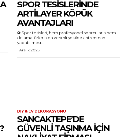
DA
SPOR TESISLERINDE
ARTILAYER KÖPÜK
AVANTAJLARI
⚽ Spor tesisleri, hem profesyonel sporcuların hem
de amatörlerin en verimli şekilde antrenman
yapabilmesi...
1 Aralık 2025
DIY & EV DEKORASYONU
SANCAKTEPE’DE
?
GÜVENLI TAŞINMA İÇIN