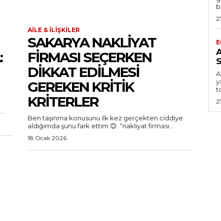
b
2
AILE & İLIŞKILER
SAKARYA NAKLIYAT
E
:
FIRMASI SEÇERKEN
S
DIKKAT EDILMESI
A
y
GEREKEN KRITIK
t
KRITERLER
2
..
Ben taşınma konusunu ilk kez gerçekten ciddiye
aldığımda şunu fark ettim 😊: “nakliyat firması...
18 Ocak 2026