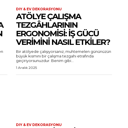
DIY & EV DEKORASYONU
ATÖLYE ÇALIŞMA
A
TEZGÂHLARININ
N
ERGONOMISI: İŞ GÜCÜ
VERIMINI NASIL ETKILER?
en
Bir atölyede çalışıyorsanız, muhtemelen gününüzün
büyük kısmını bir çalışma tezgahı etrafında
geçiriyorsunuzdur. Benim gibi...
1 Aralık 2025
DIY & EV DEKORASYONU