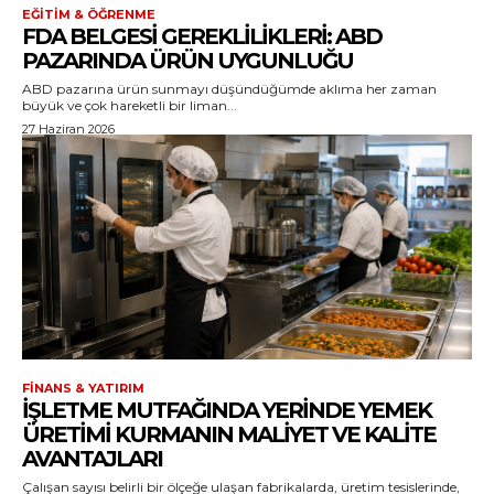
EĞITIM & ÖĞRENME
FDA BELGESI GEREKLILIKLERI: ABD
PAZARINDA ÜRÜN UYGUNLUĞU
ABD pazarına ürün sunmayı düşündüğümde aklıma her zaman
büyük ve çok hareketli bir liman...
27 Haziran 2026
FINANS & YATIRIM
İŞLETME MUTFAĞINDA YERINDE YEMEK
ÜRETIMI KURMANIN MALIYET VE KALITE
AVANTAJLARI
Çalışan sayısı belirli bir ölçeğe ulaşan fabrikalarda, üretim tesislerinde,