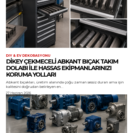
DIY & EV DEKORASYONU
DIKEY ÇEKMECELI ABKANT BIÇAK TAKIM
DOLABI ILE HASSAS EKIPMANLARINIZI
KORUMA YOLLARI
Abkant bıçakları, üretim alanında çoğu zaman sessiz duran ama işin
kalitesini doğrudan belirleyen en...
27 Haziran 2026