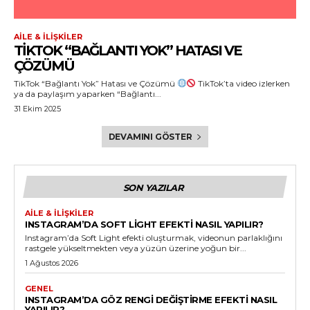
AILE & İLIŞKILER
TIKTOK “BAĞLANTI YOK” HATASI VE
ÇÖZÜMÜ
TikTok “Bağlantı Yok” Hatası ve Çözümü
TikTok’ta video izlerken
ya da paylaşım yaparken “Bağlantı...
31 Ekim 2025
DEVAMINI GÖSTER
SON YAZILAR
AILE & İLIŞKILER
INSTAGRAM’DA SOFT LIGHT EFEKTI NASIL YAPILIR?
Instagram’da Soft Light efekti oluşturmak, videonun parlaklığını
rastgele yükseltmekten veya yüzün üzerine yoğun bir...
1 Ağustos 2026
GENEL
INSTAGRAM’DA GÖZ RENGI DEĞIŞTIRME EFEKTI NASIL
YAPILIR?