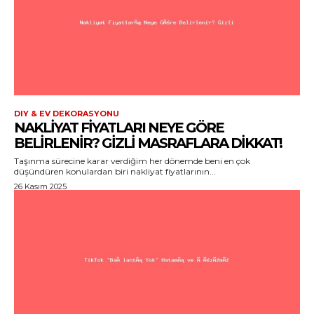
DIY & EV DEKORASYONU
NAKLIYAT FIYATLARI NEYE GÖRE
BELIRLENIR? GIZLI MASRAFLARA DIKKAT!
Taşınma sürecine karar verdiğim her dönemde beni en çok
düşündüren konulardan biri nakliyat fiyatlarının...
26 Kasım 2025