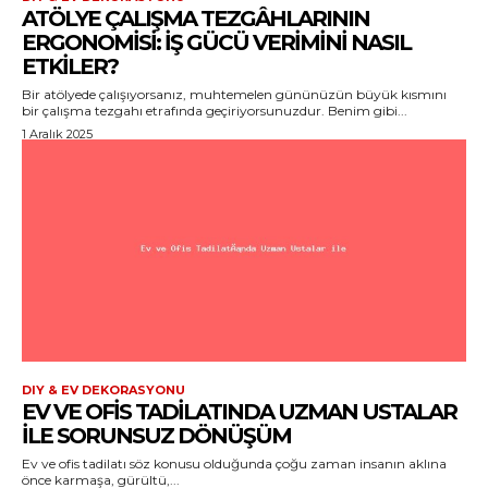
ATÖLYE ÇALIŞMA TEZGÂHLARININ
ERGONOMISI: İŞ GÜCÜ VERIMINI NASIL
ETKILER?
Bir atölyede çalışıyorsanız, muhtemelen gününüzün büyük kısmını
bir çalışma tezgahı etrafında geçiriyorsunuzdur. Benim gibi...
1 Aralık 2025
DIY & EV DEKORASYONU
EV VE OFIS TADILATINDA UZMAN USTALAR
ILE SORUNSUZ DÖNÜŞÜM
Ev ve ofis tadilatı söz konusu olduğunda çoğu zaman insanın aklına
önce karmaşa, gürültü,...