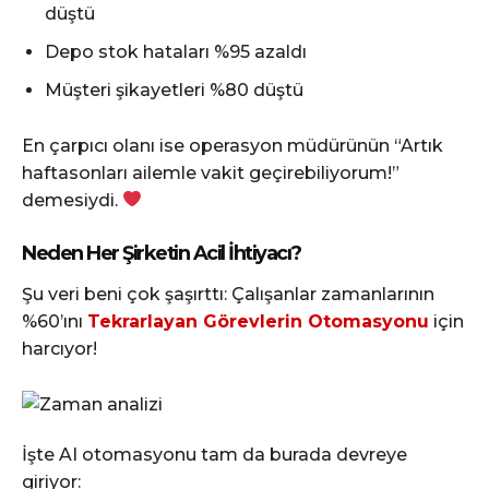
düştü
Depo stok hataları %95 azaldı
Müşteri şikayetleri %80 düştü
En çarpıcı olanı ise operasyon müdürünün “Artık
haftasonları ailemle vakit geçirebiliyorum!”
demesiydi.
Neden Her Şirketin Acil İhtiyacı?
Şu veri beni çok şaşırttı: Çalışanlar zamanlarının
%60’ını
Tekrarlayan Görevlerin Otomasyonu
için
harcıyor!
İşte AI otomasyonu tam da burada devreye
giriyor: