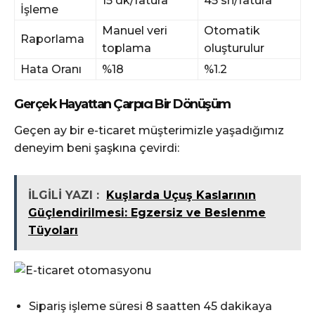
15 dk/fatura
45 sn/fatura
İşleme
Manuel veri
Otomatik
Raporlama
toplama
oluşturulur
Hata Oranı
%18
%1.2
Gerçek Hayattan Çarpıcı Bir Dönüşüm
Geçen ay bir e-ticaret müşterimizle yaşadığımız
deneyim beni şaşkına çevirdi:
İLGİLİ YAZI :
Kuşlarda Uçuş Kaslarının
Güçlendirilmesi: Egzersiz ve Beslenme
Tüyoları
Sipariş işleme süresi 8 saatten 45 dakikaya