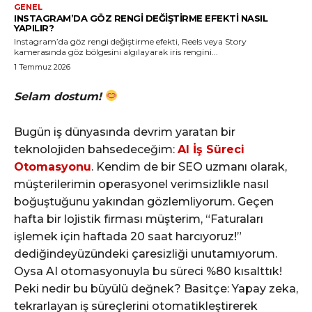
GENEL
INSTAGRAM’DA GÖZ RENGI DEĞIŞTIRME EFEKTI NASIL
YAPILIR?
Instagram’da göz rengi değiştirme efekti, Reels veya Story
kamerasında göz bölgesini algılayarak iris rengini...
1 Temmuz 2026
Selam dostum!
Bugün iş dünyasında devrim yaratan bir
teknolojiden bahsedeceğim:
AI İş Süreci
Otomasyonu
. Kendim de bir SEO uzmanı olarak,
müşterilerimin operasyonel verimsizlikle nasıl
boğuştuğunu yakından gözlemliyorum. Geçen
hafta bir lojistik firması müşterim, “Faturaları
işlemek için haftada 20 saat harcıyoruz!”
dediğindeyüzündeki çaresizliği unutamıyorum.
Oysa AI otomasyonuyla bu süreci %80 kısalttık!
Peki nedir bu büyülü değnek? Basitçe: Yapay zeka,
tekrarlayan iş süreçlerini otomatikleştirerek