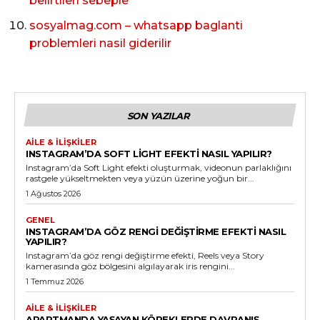
belirtileri sebeple
sosyalmag.com – whatsapp baglanti
problemleri nasil giderilir
SON YAZILAR
AILE & İLIŞKILER
INSTAGRAM’DA SOFT LIGHT EFEKTI NASIL YAPILIR?
Instagram’da Soft Light efekti oluşturmak, videonun parlaklığını
rastgele yükseltmekten veya yüzün üzerine yoğun bir...
1 Ağustos 2026
GENEL
INSTAGRAM’DA GÖZ RENGI DEĞIŞTIRME EFEKTI NASIL
YAPILIR?
Instagram’da göz rengi değiştirme efekti, Reels veya Story
kamerasında göz bölgesini algılayarak iris rengini...
1 Temmuz 2026
AILE & İLIŞKILER
APARTMANDA YAŞAYAN KÖPEKLERDE DAVRANIŞ