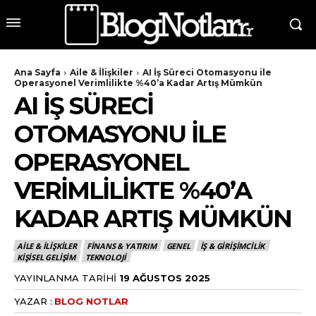
Ana Sayfa
Aile & İlişkiler
AI İş Süreci Otomasyonu ile
Operasyonel Verimlilikte %40’a Kadar Artış Mümkün
AI İŞ SÜRECI
OTOMASYONU ILE
OPERASYONEL
VERIMLILIKTE %40’A
KADAR ARTIŞ MÜMKÜN
AILE & İLIŞKILER
FINANS & YATIRIM
GENEL
İŞ & GIRIŞIMCILIK
KIŞISEL GELIŞIM
TEKNOLOJI
YAYINLANMA TARIHI
19 AĞUSTOS 2025
YAZAR :
BLOG NOTLAR