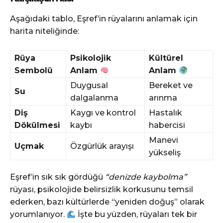
Aşağıdaki tablo, Eşref’in rüyalarını anlamak için
harita niteliğinde:
Rüya
Psikolojik
Kültürel
Sembolü
Anlam
Anlam
Duygusal
Bereket ve
Su
dalgalanma
arınma
Diş
Kaygı ve kontrol
Hastalık
Dökülmesi
kaybı
habercisi
Manevi
Uçmak
Özgürlük arayışı
yükseliş
Eşref’in sık sık gördüğü
“denizde kaybolma”
rüyası, psikolojide belirsizlik korkusunu temsil
ederken, bazı kültürlerde “yeniden doğuş” olarak
yorumlanıyor.
İşte bu yüzden, rüyaları tek bir