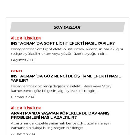
SON YAZILAR
AILE & İLIŞKILER
INSTAGRAM’DA SOFT LIGHT EFEKTI NASIL YAPILIR?
Instagram’da Soft Light efekti oluşturmak, videonun parlaklığını
rastgele yükseltmekten veya yüzün üzerine yoğun bir...
1 Ağustos 2026
GENEL
INSTAGRAM’DA GÖZ RENGI DEĞIŞTIRME EFEKTI NASIL
YAPILIR?
Instagram’da göz rengi değiştirme efekti, Reels veya Story
kamerasında göz bölgesini algılayarak iris rengini...
1 Temmuz 2026
AILE & İLIŞKILER
APARTMANDA YAŞAYAN KÖPEKLERDE DAVRANIŞ
PROBLEMLERI NASIL AZALTILIR?
Apartmanda köpekle yaşamak bence çok güzel ama aynı
zamanda oldukça bilinç isteyen bir denge...
27 Haziran 2026