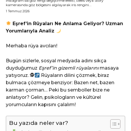
Instagram’da göz rengi değiştirme efekti, Reels veya Story
kamerasında göz bölgesini algılayarak iris rengini...
1 Temmuz 2026
Eşref’in Rüyaları Ne Anlama Geliyor? Uzman
Yorumlarıyla Analiz
Merhaba rüya avcıları!
Bugün sizlerle, sosyal medyada adını sıkça
duyduğumuz
Eşref’in gizemli rüyalarını
masaya
yatıyoruz. 🕵
Rüyaların dilini çözmek, biraz
bulmaca çözmeye benziyor: Bazen net, bazen
karman çorman… Peki bu semboller bize ne
anlatıyor? Gelin, psikologların ve kültürel
yorumcuların kapısını çalalım!
Bu yazıda neler var?