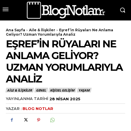
Ana Sayfa
Aile & İlişkiler
Eşref’in Rüyaları Ne Anlama
Geliyor? Uzman Yorumlarıyla Analiz
EŞREF’IN RÜYALARI NE
ANLAMA GELIYOR?
UZMAN YORUMLARIYLA
ANALIZ
AILE & İLIŞKILER
GENEL
KIŞISEL GELIŞIM
YAŞAM
YAYINLANMA TARIHI
28 NISAN 2025
YAZAR :
BLOG NOTLAR