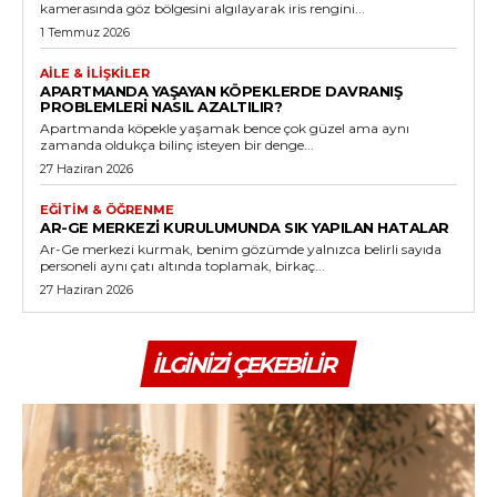
kamerasında göz bölgesini algılayarak iris rengini...
1 Temmuz 2026
AILE & İLIŞKILER
APARTMANDA YAŞAYAN KÖPEKLERDE DAVRANIŞ
PROBLEMLERI NASIL AZALTILIR?
Apartmanda köpekle yaşamak bence çok güzel ama aynı
zamanda oldukça bilinç isteyen bir denge...
27 Haziran 2026
EĞITIM & ÖĞRENME
AR-GE MERKEZI KURULUMUNDA SIK YAPILAN HATALAR
Ar-Ge merkezi kurmak, benim gözümde yalnızca belirli sayıda
personeli aynı çatı altında toplamak, birkaç...
27 Haziran 2026
İLGINIZI ÇEKEBILIR