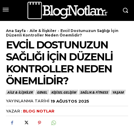
Ana Sayfa
Aile & İlişkiler
Evcil Dostunuzun Sağlığı İçin
Düzenli Kontroller Neden Önemlidir?
EVCIL DOSTUNUZUN
SAĞLIĞI İÇIN DÜZENLI
KONTROLLER NEDEN
ÖNEMLIDIR?
AILE & İLIŞKILER
GENEL
KIŞISEL GELIŞIM
SAĞLIK & FITNESS
YAŞAM
YAYINLANMA TARIHI
19 AĞUSTOS 2025
YAZAR :
BLOG NOTLAR