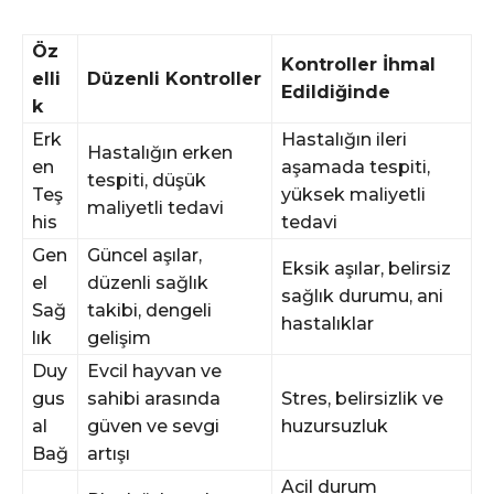
Öz
Kontroller İhmal
elli
Düzenli Kontroller
Edildiğinde
k
Erk
Hastalığın ileri
Hastalığın erken
en
aşamada tespiti,
tespiti, düşük
Teş
yüksek maliyetli
maliyetli tedavi
his
tedavi
Gen
Güncel aşılar,
Eksik aşılar, belirsiz
el
düzenli sağlık
sağlık durumu, ani
Sağ
takibi, dengeli
hastalıklar
lık
gelişim
Duy
Evcil hayvan ve
gus
sahibi arasında
Stres, belirsizlik ve
al
güven ve sevgi
huzursuzluk
Bağ
artışı
Acil durum