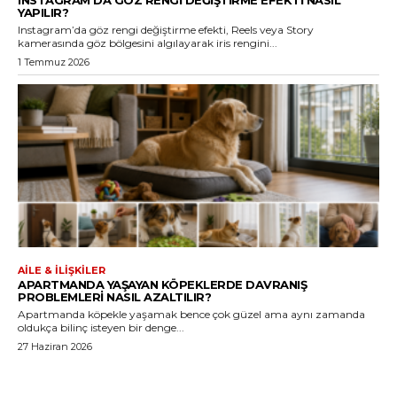
INSTAGRAM’DA GÖZ RENGI DEĞIŞTIRME EFEKTI NASIL
YAPILIR?
Instagram’da göz rengi değiştirme efekti, Reels veya Story
kamerasında göz bölgesini algılayarak iris rengini...
1 Temmuz 2026
AILE & İLIŞKILER
APARTMANDA YAŞAYAN KÖPEKLERDE DAVRANIŞ
PROBLEMLERI NASIL AZALTILIR?
Apartmanda köpekle yaşamak bence çok güzel ama aynı zamanda
oldukça bilinç isteyen bir denge...
27 Haziran 2026