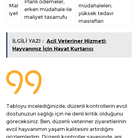
Planlı ödemeler,
Mal
müdahaleleri,
erken müdahale ile
iyet
yüksek tedavi
maliyet tasarrufu
masrafları
İLGİLİ YAZI :
Acil Veteriner Hizmeti:
Hayvanınız İçin Hayat Kurtarıcı
Tabloyu incelediğinizde, düzenli kontrollerin evcil
dostunuzun sağlığı için ne denli kritik olduğunu
göreceksiniz. Ben, düzenli veteriner ziyaretlerinin
evcil hayvanımın yaşam kalitesini artırdığını
gözlemledim. Düzenli kontroller sayesinde, ani