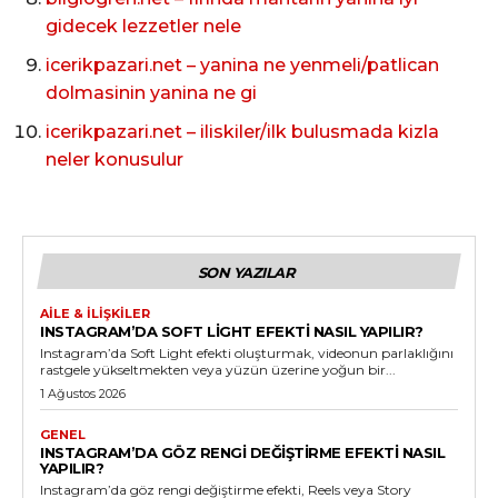
gidecek lezzetler nele
icerikpazari.net – yanina ne yenmeli/patlican
dolmasinin yanina ne gi
icerikpazari.net – iliskiler/ilk bulusmada kizla
neler konusulur
SON YAZILAR
AILE & İLIŞKILER
INSTAGRAM’DA SOFT LIGHT EFEKTI NASIL YAPILIR?
Instagram’da Soft Light efekti oluşturmak, videonun parlaklığını
rastgele yükseltmekten veya yüzün üzerine yoğun bir...
1 Ağustos 2026
GENEL
INSTAGRAM’DA GÖZ RENGI DEĞIŞTIRME EFEKTI NASIL
YAPILIR?
Instagram’da göz rengi değiştirme efekti, Reels veya Story