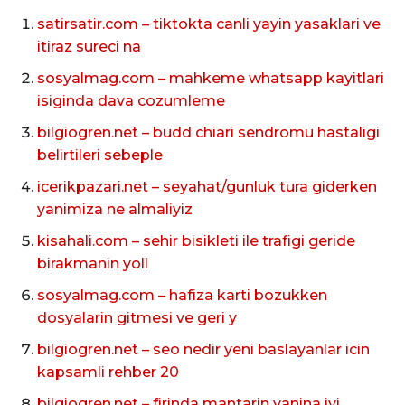
satirsatir.com – tiktokta canli yayin yasaklari ve
itiraz sureci na
sosyalmag.com – mahkeme whatsapp kayitlari
isiginda dava cozumleme
bilgiogren.net – budd chiari sendromu hastaligi
belirtileri sebeple
icerikpazari.net – seyahat/gunluk tura giderken
yanimiza ne almaliyiz
kisahali.com – sehir bisikleti ile trafigi geride
birakmanin yoll
sosyalmag.com – hafiza karti bozukken
dosyalarin gitmesi ve geri y
bilgiogren.net – seo nedir yeni baslayanlar icin
kapsamli rehber 20
bilgiogren.net – firinda mantarin yanina iyi