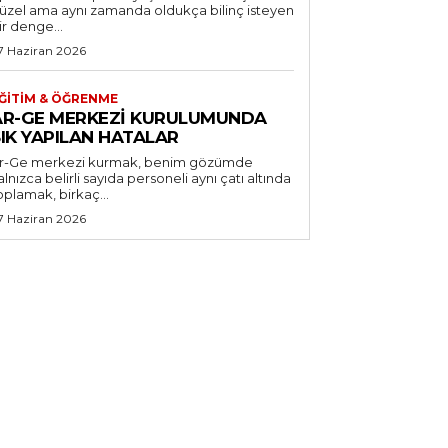
üzel ama aynı zamanda oldukça bilinç isteyen
ir denge...
7 Haziran 2026
ĞITIM & ÖĞRENME
AR-GE MERKEZI KURULUMUNDA
IK YAPILAN HATALAR
r-Ge merkezi kurmak, benim gözümde
alnızca belirli sayıda personeli aynı çatı altında
oplamak, birkaç...
7 Haziran 2026