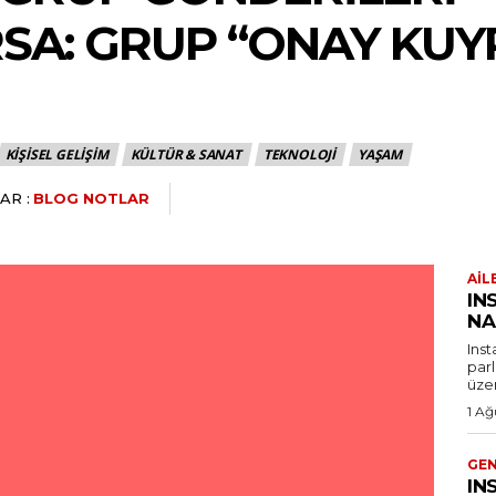
A: GRUP “ONAY KUY
KIŞISEL GELIŞIM
KÜLTÜR & SANAT
TEKNOLOJI
YAŞAM
AR :
BLOG NOTLAR
AIL
IN
NA
Ins
par
üzer
1 Ağ
GE
IN