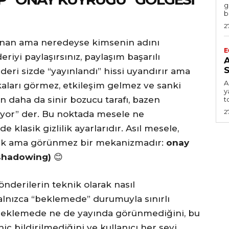
g
b
2
anan ama neredeyse kimsenin adını
E
iyi paylaşırsınız, paylaşım başarılı
S
deri sizde “yayınlandı” hissi uyandırır ama
A
kaları görmez, etkileşim gelmez ve sanki
y
in daha da sinir bozucu tarafı, bazen
t
2
üyor” der. Bu noktada mesele ne
 klasik gizlilik ayarlarıdır. Asıl mesele,
tik ama görünmez bir mekanizmadır:
onay
 shadowing)
😊
nderilerin teknik olarak nasıl
alnızca “beklemede” durumuyla sınırlı
beklemede ne de yayında görünmediğini, bu
ç bildirilmediğini ve kullanıcı her şeyi