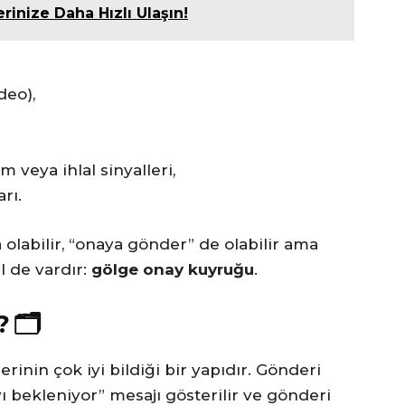
rinize Daha Hızlı Ulaşın!
deo),
veya ihlal sinyalleri,
rı.
 olabilir, “onaya gönder” de olabilir ama
l de vardır:
gölge onay kuyruğu
.
🗂️
rinin çok iyi bildiği bir yapıdır. Gönderi
ayı bekleniyor” mesajı gösterilir ve gönderi