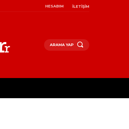
HESABIM
İLETIŞIM
ARAMA YAP
M
KÜLTÜR & SANAT
MODA & 