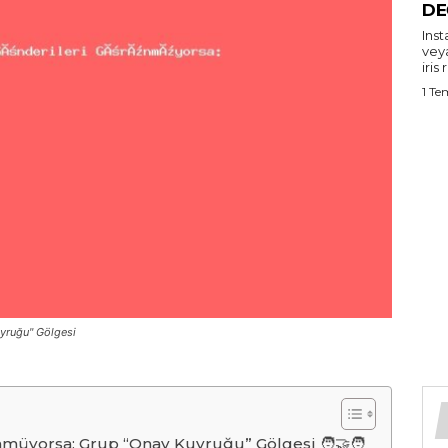
DE
Ins
vey
iris 
1 T
yruğu" Gölgesi
müyorsa: Grup “Onay Kuyruğu” Gölgesi 🧑‍🤝‍🧑