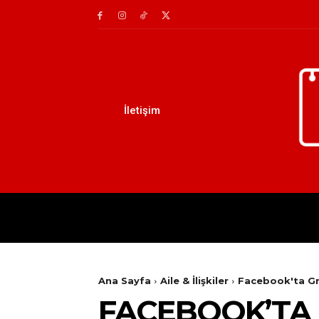
İletişim
AILE
DIY
EĞITIM
Ana Sayfa
Aile & İlişkiler
Facebook'ta Gr
FACEBOOK’TA 