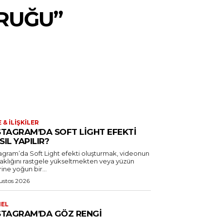
RUĞU”
E & İLIŞKILER
STAGRAM’DA SOFT LIGHT EFEKTI
SIL YAPILIR?
tagram’da Soft Light efekti oluşturmak, videonun
laklığını rastgele yükseltmekten veya yüzün
ine yoğun bir...
ustos 2026
NEL
STAGRAM’DA GÖZ RENGI