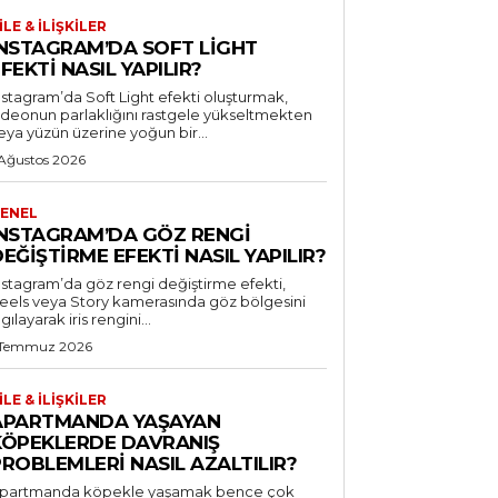
ILE & İLIŞKILER
INSTAGRAM’DA SOFT LIGHT
FEKTI NASIL YAPILIR?
nstagram’da Soft Light efekti oluşturmak,
ideonun parlaklığını rastgele yükseltmekten
eya yüzün üzerine yoğun bir...
 Ağustos 2026
ENEL
INSTAGRAM’DA GÖZ RENGI
EĞIŞTIRME EFEKTI NASIL YAPILIR?
nstagram’da göz rengi değiştirme efekti,
eels veya Story kamerasında göz bölgesini
lgılayarak iris rengini...
 Temmuz 2026
ILE & İLIŞKILER
APARTMANDA YAŞAYAN
KÖPEKLERDE DAVRANIŞ
ROBLEMLERI NASIL AZALTILIR?
partmanda köpekle yaşamak bence çok