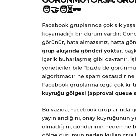
🧑‍🤝‍🧑⏳🕶️
Facebook gruplarında çok sık yaş
koyamadığı bir durum vardır: Gönder
görünür, hata almazsınız, hatta gön
grup akışında gönderi yoktur
, baş
içerik buharlaşmış gibi davranır. İş
yöneticiler bile “bizde de görünm
algoritmadır ne spam cezasıdır ne de
Facebook gruplarına özgü çok kri
kuyruğu gölgesi (approval queue
Bu yazıda, Facebook gruplarında gö
yayınlandığını, onay kuyruğunun y
olmadığını, gönderinin neden ne 
gölge durumun neden kullanıcıya hi