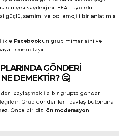
inin yok sayıldığını; EEAT uyumlu,
si güçlü, samimi ve bol emojili bir anlatımla
likle
Facebook
’un grup mimarisini ve
yati önem taşır.
UPLARINDA GÖNDERI
NE DEMEKTIR? 🤔
nderi paylaşmak ile bir grupta gönderi
değildir. Grup gönderileri, paylaş butonuna
ez. Önce bir dizi
ön moderasyon