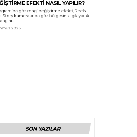
ĞIŞTIRME EFEKTI NASIL YAPILIR?
tagram’da göz rengi değiştirme efekti, Reels
a Story kamerasında göz bölgesini algılayarak
rengini...
emmuz 2026
SON YAZILAR