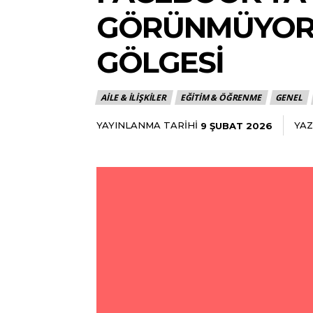
GÖRÜNMÜYORS
GÖLGESI
AILE & İLIŞKILER
EĞITIM & ÖĞRENME
GENEL
YAYINLANMA TARIHI
YAZ
9 ŞUBAT 2026