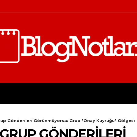
FINANS
İŞ
KIŞISEL GELIŞI
up Gönderileri Görünmüyorsa: Grup "Onay Kuyruğu" Gölgesi
GRUP GÖNDERILERI