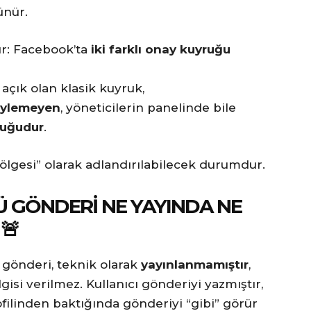
ünür.
r: Facebook’ta
iki farklı onay kuyruğu
 açık olan klasik kuyruk,
söylemeyen
, yöneticilerin panelinde bile
ruğudur
.
gölgesi” olarak adlandırılabilecek durumdur.
 GÖNDERI NE YAYINDA NE
🚨
gönderi, teknik olarak
yayınlanmamıştır
,
isi verilmez. Kullanıcı gönderiyi yazmıştır,
filinden baktığında gönderiyi “gibi” görür