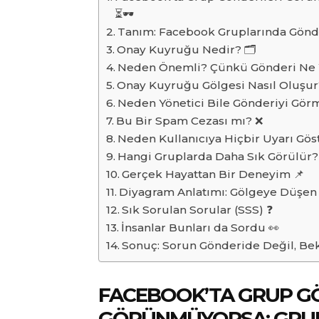
⏳🕶️
Tanım: Facebook Gruplarında Gönd
Onay Kuyruğu Nedir? 🗂️
Neden Önemli? Çünkü Gönderi Ne 
Onay Kuyruğu Gölgesi Nasıl Oluşur
Neden Yönetici Bile Gönderiyi Gör
Bu Bir Spam Cezası mı? ❌
Neden Kullanıcıya Hiçbir Uyarı Göst
Hangi Gruplarda Daha Sık Görülür? 
Gerçek Hayattan Bir Deneyim 📌
Diyagram Anlatımı: Gölgeye Düşen 
Sık Sorulan Sorular (SSS) ❓
İnsanlar Bunları da Sordu 👀
Sonuç: Sorun Gönderide Değil, Bekl
FACEBOOK’TA GRUP G
GÖRÜNMÜYORSA: GRUP