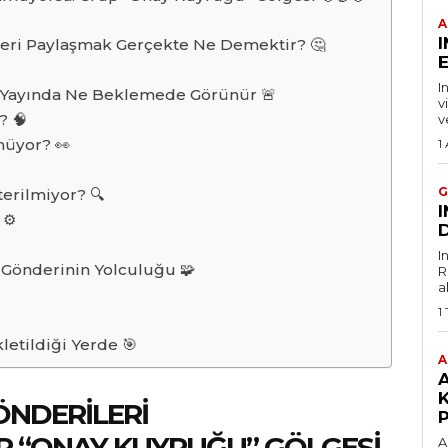
A
eri Paylaşmak Gerçekte Ne Demektir? 🤔
E
I
Yayında Ne Beklemede Görünür 🚨
v
? 🧠
v
müyor? 👀
1
G
erilmiyor? 🔍
⚙️
D
I
Gönderinin Yolculuğu 🧩
R
a
1
etildiği Yerde 🎯
A
ÖNDERILERI
P
 “ONAY KUYRUĞU” GÖLGESI
A