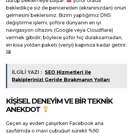
durup beklemeye başlar.
Şoför orada
bekledikçe siz de pencereden (ekranınızdan) onun
gelmesini beklersiniz. Bizim yaptığımız DNS
değiştirme işlemi, şoföre dünyanın en iyi
navigasyon cihazını (Google veya Cloudflare)
vermek gibidir; böylece şoför hiç duraksamadan,
en kısa yoldan paketi (veriyi) kapınıza kadar getirir.
İLGİLİ YAZI :
SEO Hizmetleri ile
Rakiplerinizi Geride Bırakmanın Yolları
KIŞISEL DENEYIM VE BIR TEKNIK
ANEKDOT
Geçen ay evden çalışırken Facebook ana
sayfamda o mavi çubuğun sürekli %90