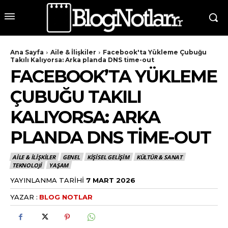
Ana Sayfa
Aile & İlişkiler
Facebook'ta Yükleme Çubuğu
Takılı Kalıyorsa: Arka planda DNS time-out
FACEBOOK’TA YÜKLEME
ÇUBUĞU TAKILI
KALIYORSA: ARKA
PLANDA DNS TIME-OUT
AILE & İLIŞKILER
GENEL
KIŞISEL GELIŞIM
KÜLTÜR & SANAT
TEKNOLOJI
YAŞAM
YAYINLANMA TARIHI
7 MART 2026
YAZAR :
BLOG NOTLAR