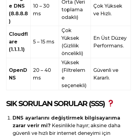
Orta (Veri
e DNS
10 – 30
Çok Yüksek
toplama
(8.8.8.8
ms
ve Hızlı.
odaklı)
)
Çok
Cloudfl
Yüksek
En Üst Düzey
are
5 – 15 ms
(Gizlilik
Performans.
(1.1.1.1)
öncelikli)
Yüksek
OpenD
20 – 40
(Filtrelem
Güvenli ve
NS
ms
e
Kararlı.
seçenekli)
SIK SORULAN SORULAR (SSS)
DNS ayarlarını değiştirmek bilgisayarıma
zarar verir mi?
Kesinlikle hayır; aksine daha
güvenli ve hızlı bir internet deneyimi için