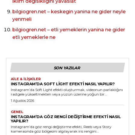
iklim degisikligini yavaslat
bilgiogren.net – keskegin yanina ne gider neyle
yenmeli
bilgiogren.net – etli yemeklerin yanina ne gider
etli yemeklerle ne
SON YAZILAR
AILE & İLIŞKILER
INSTAGRAM’DA SOFT LIGHT EFEKTI NASIL YAPILIR?
Instagram’da Soft Light efekti oluşturmak, videonun parlaklığını
rastgele yükseltmekten veya yüzün üzerine yoğun bir...
1 Ağustos 2026
GENEL
INSTAGRAM’DA GÖZ RENGI DEĞIŞTIRME EFEKTI NASIL
YAPILIR?
Instagram’da göz rengi değiştirme efekti, Reels veya Story
kamerasında göz bölgesini algılayarak iris rengini...