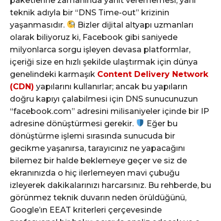
paketlerine zamanında yanıt verememesi, yani
teknik adıyla bir “DNS Time-out” krizinin
yaşanmasıdır.
Bizler dijital altyapı uzmanları
olarak biliyoruz ki, Facebook gibi saniyede
milyonlarca sorgu işleyen devasa platformlar,
içeriği size en hızlı şekilde ulaştırmak için dünya
genelindeki karmaşık
Content Delivery Network
(CDN)
yapılarını kullanırlar; ancak bu yapıların
doğru kapıyı çalabilmesi için DNS sunucunuzun
“facebook.com” adresini milisaniyeler içinde bir IP
adresine dönüştürmesi gerekir.
Eğer bu
dönüştürme işlemi sırasında sunucuda bir
gecikme yaşanırsa, tarayıcınız ne yapacağını
bilemez bir halde beklemeye geçer ve siz de
ekranınızda o hiç ilerlemeyen mavi çubuğu
izleyerek dakikalarınızı harcarsınız. Bu rehberde, bu
görünmez teknik duvarın neden örüldüğünü,
Google’ın EEAT kriterleri çerçevesinde