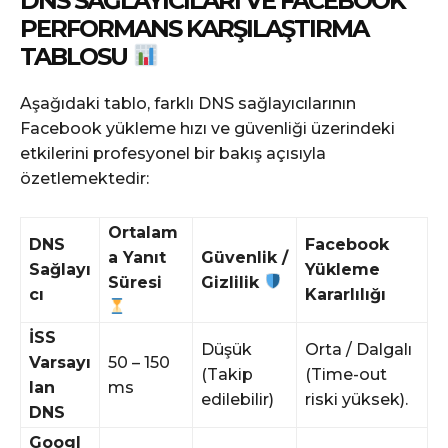
DNS SAĞLAYICILARI VE FACEBOOK
PERFORMANS KARŞILAŞTIRMA
TABLOSU
Aşağıdaki tablo, farklı DNS sağlayıcılarının
Facebook yükleme hızı ve güvenliği üzerindeki
etkilerini profesyonel bir bakış açısıyla
özetlemektedir:
Ortalam
DNS
Facebook
a Yanıt
Güvenlik /
Sağlayı
Yükleme
Süresi
Gizlilik
cı
Kararlılığı
İSS
Düşük
Orta / Dalgalı
Varsayı
50 – 150
(Takip
(Time-out
lan
ms
edilebilir)
riski yüksek).
DNS
Googl