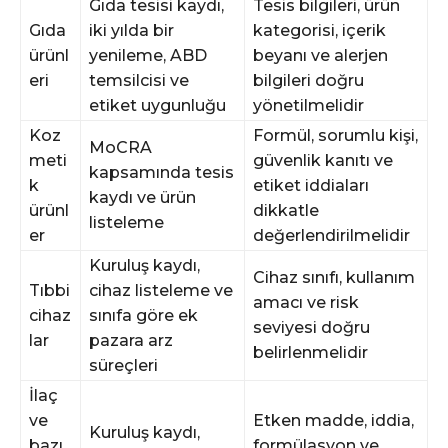
Gıda tesisi kaydı,
Tesis bilgileri, ürün
Gıda
iki yılda bir
kategorisi, içerik
ürünl
yenileme, ABD
beyanı ve alerjen
eri
temsilcisi ve
bilgileri doğru
etiket uygunluğu
yönetilmelidir
Koz
Formül, sorumlu kişi,
MoCRA
meti
güvenlik kanıtı ve
kapsamında tesis
k
etiket iddiaları
kaydı ve ürün
ürünl
dikkatle
listeleme
er
değerlendirilmelidir
Kuruluş kaydı,
Cihaz sınıfı, kullanım
Tıbbi
cihaz listeleme ve
amacı ve risk
cihaz
sınıfa göre ek
seviyesi doğru
lar
pazara arz
belirlenmelidir
süreçleri
İlaç
ve
Etken madde, iddia,
Kuruluş kaydı,
bazı
formülasyon ve