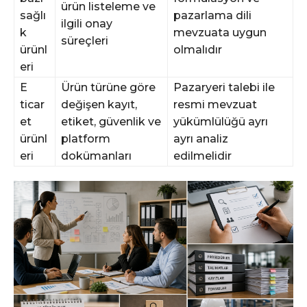
ürün listeleme ve
sağlı
pazarlama dili
ilgili onay
k
mevzuata uygun
süreçleri
ürünl
olmalıdır
eri
E
Ürün türüne göre
Pazaryeri talebi ile
ticar
değişen kayıt,
resmi mevzuat
et
etiket, güvenlik ve
yükümlülüğü ayrı
ürünl
platform
ayrı analiz
eri
dokümanları
edilmelidir