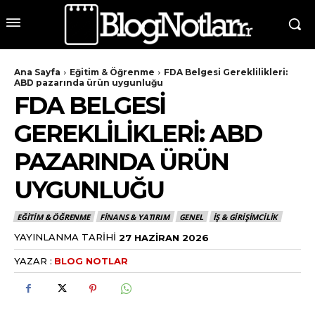
Ana Sayfa
Eğitim & Öğrenme
FDA Belgesi Gereklilikleri:
ABD pazarında ürün uygunluğu
FDA BELGESI
GEREKLILIKLERI: ABD
PAZARINDA ÜRÜN
UYGUNLUĞU
EĞITIM & ÖĞRENME
FINANS & YATIRIM
GENEL
İŞ & GIRIŞIMCILIK
YAYINLANMA TARIHI
27 HAZIRAN 2026
YAZAR :
BLOG NOTLAR