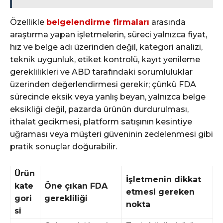
Özellikle
belgelendirme firmaları
arasında
araştırma yapan işletmelerin, süreci yalnızca fiyat,
hız ve belge adı üzerinden değil, kategori analizi,
teknik uygunluk, etiket kontrolü, kayıt yenileme
gereklilikleri ve ABD tarafındaki sorumluluklar
üzerinden değerlendirmesi gerekir; çünkü FDA
sürecinde eksik veya yanlış beyan, yalnızca belge
eksikliği değil, pazarda ürünün durdurulması,
ithalat gecikmesi, platform satışının kesintiye
uğraması veya müşteri güveninin zedelenmesi gibi
pratik sonuçlar doğurabilir.
Ürün
İşletmenin dikkat
kate
Öne çıkan FDA
etmesi gereken
gori
gerekliliği
nokta
si