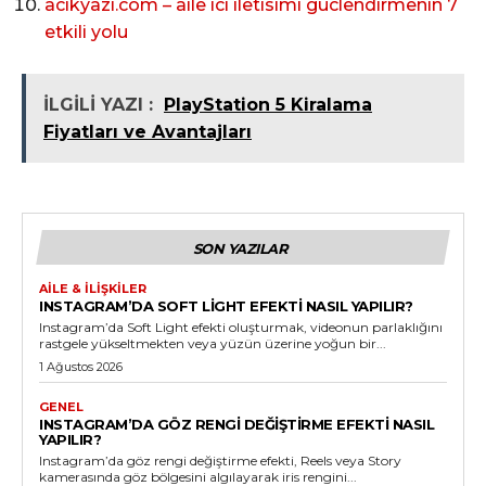
acikyazi.com – aile ici iletisimi guclendirmenin 7
etkili yolu
İLGİLİ YAZI :
PlayStation 5 Kiralama
Fiyatları ve Avantajları
SON YAZILAR
AILE & İLIŞKILER
INSTAGRAM’DA SOFT LIGHT EFEKTI NASIL YAPILIR?
Instagram’da Soft Light efekti oluşturmak, videonun parlaklığını
rastgele yükseltmekten veya yüzün üzerine yoğun bir...
1 Ağustos 2026
GENEL
INSTAGRAM’DA GÖZ RENGI DEĞIŞTIRME EFEKTI NASIL
YAPILIR?
Instagram’da göz rengi değiştirme efekti, Reels veya Story
kamerasında göz bölgesini algılayarak iris rengini...