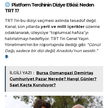
Platform Tercihinin Diziye Etkisi: Neden
TRT 1?
TRT 1’in bu diziyi seçmesi aslında tesadüf değil.
Kanal, son yıllarda
yerli ve milli içerikler
üzerine
odaklanarak, izleyiciye “toplumsal hafıza”yı
hatırlatmayı hedefliyor. TRT 1’in Genel Yayın
Yönetmeni’nin bir röportajında dediği gibi:
“Gönül
Dağı, sadece bir dizi değil; Anadolu’nun sesidir.”
İLGİLİ YAZI :
Bursa Osmangazi Demirtaş
Cumhuriyet Pazar Nerede? Hangi Günler?
Saat Kaçta Kuruluyor?