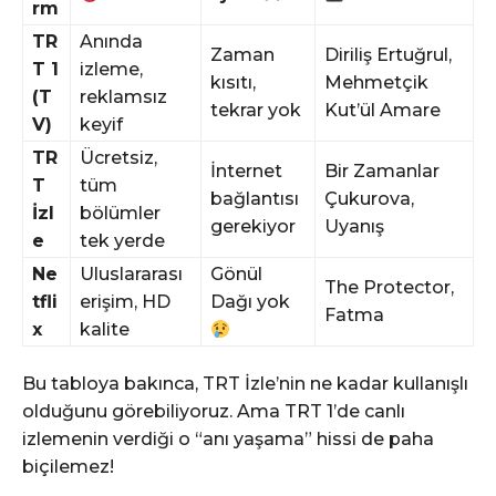
rm
TR
Anında
Zaman
Diriliş Ertuğrul,
T 1
izleme,
kısıtı,
Mehmetçik
(T
reklamsız
tekrar yok
Kut’ül Amare
V)
keyif
TR
Ücretsiz,
İnternet
Bir Zamanlar
T
tüm
bağlantısı
Çukurova,
İzl
bölümler
gerekiyor
Uyanış
e
tek yerde
Ne
Uluslararası
Gönül
The Protector,
tfli
erişim, HD
Dağı yok
Fatma
x
kalite
Bu tabloya bakınca, TRT İzle’nin ne kadar kullanışlı
olduğunu görebiliyoruz. Ama TRT 1’de canlı
izlemenin verdiği o “anı yaşama” hissi de paha
biçilemez!