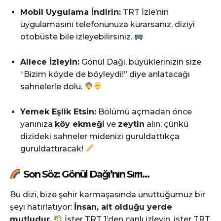
Mobil Uygulama İndirin:
TRT İzle’nin
uygulamasını telefonunuza kurarsanız, diziyi
otobüste bile izleyebilirsiniz.
Ailece İzleyin:
Gönül Dağı, büyüklerinizin size
“Bizim köyde de böyleydi!” diye anlatacağı
sahnelerle dolu.
Yemek Eşlik Etsin:
Bölümü açmadan önce
yanınıza
köy ekmeği
ve
zeytin
alın; çünkü
dizideki sahneler midenizi guruldattıkça
guruldattıracak!
Son Söz: Gönül Dağı’nın Sırrı…
Bu dizi, bize şehir karmaşasında unuttuğumuz bir
şeyi hatırlatıyor:
İnsan, ait olduğu yerde
mutludur.
İster TRT 1’den canlı izleyin, ister TRT