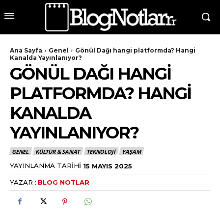
Ana Sayfa
Genel
Gönül Dağı hangi platformda? Hangi
Kanalda Yayınlanıyor?
GÖNÜL DAĞI HANGI
PLATFORMDA? HANGI
KANALDA
YAYINLANIYOR?
GENEL
KÜLTÜR & SANAT
TEKNOLOJI
YAŞAM
YAYINLANMA TARIHI
15 MAYIS 2025
YAZAR :
BLOG NOTLAR