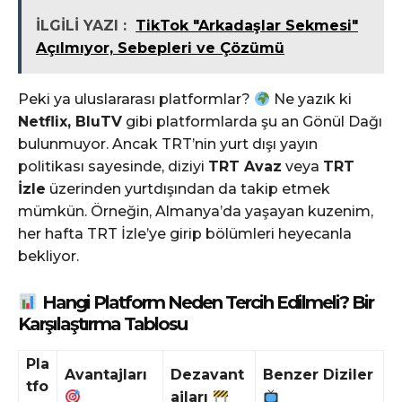
İLGİLİ YAZI :
TikTok "Arkadaşlar Sekmesi"
Açılmıyor, Sebepleri ve Çözümü
Peki ya uluslararası platformlar?
Ne yazık ki
Netflix, BluTV
gibi platformlarda şu an Gönül Dağı
bulunmuyor. Ancak TRT’nin yurt dışı yayın
politikası sayesinde, diziyi
TRT Avaz
veya
TRT
İzle
üzerinden yurtdışından da takip etmek
mümkün. Örneğin, Almanya’da yaşayan kuzenim,
her hafta TRT İzle’ye girip bölümleri heyecanla
bekliyor.
Hangi Platform Neden Tercih Edilmeli? Bir
Karşılaştırma Tablosu
Pla
Avantajları
Dezavant
Benzer Diziler
tfo
ajları