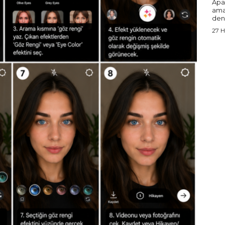
Apa
ama
den
27 H