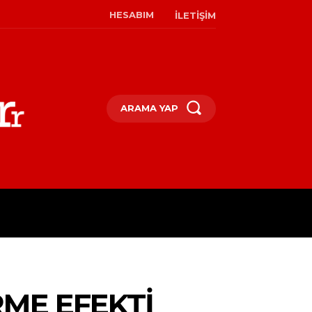
HESABIM
İLETIŞIM
ARAMA YAP
M
KÜLTÜR & SANAT
MODA & 
ME EFEKTI