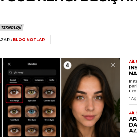
TEKNOLOJI
AZAR :
BLOG NOTLAR
AIL
IN
NA
Ins
par
üzer
1 Ağ
AIL
AP
DA
AZ