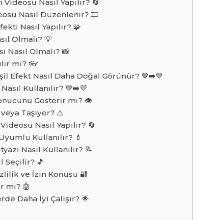
Videosu Nasıl Yapılır? 🔄
eosu Nasıl Düzenlenir? 🎞️
ekti Nasıl Yapılır? 🧩
asıl Olmalı? 💡
sı Nasıl Olmalı? 📸
lır mı? 👓
il Efekt Nasıl Daha Doğal Görünür? 🤎➡️💙
Nasıl Kullanılır? 💙➡️💜
onucunu Gösterir mi? 👁️
 veya Taşıyor? ⚠️
Videosu Nasıl Yapılır? 🔄
 Uyumlu Kullanılır? 💄
yazı Nasıl Kullanılır? 📝
l Seçilir? 🎵
zlilik ve İzin Konusu 🔐
ır mı? 🤖
rde Daha İyi Çalışır? 🌟