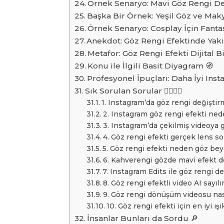
Örnek Senaryo: Mavi Göz Rengi De
Başka Bir Örnek: Yeşil Göz ve Ma
Örnek Senaryo: Cosplay İçin Fantas
Anekdot: Göz Rengi Efektinde Yakın
Metafor: Göz Rengi Efekti Dijital Bi
Konu ile İlgili Basit Diyagram 🧭
Profesyonel İpuçları: Daha İyi Ins
Sık Sorulan Sorular 🙋‍♀️🙋‍♂️
1. Instagram’da göz rengi değişti
2. Instagram göz rengi efekti ne
3. Instagram’da çekilmiş videoya g
4. Göz rengi efekti gerçek lens s
5. Göz rengi efekti neden göz bey
6. Kahverengi gözde mavi efekt 
7. Instagram Edits ile göz rengi değ
8. Göz rengi efektli video AI sayılı
9. Göz rengi dönüşüm videosu nası
10. Göz rengi efekti için en iyi ış
İnsanlar Bunları da Sordu 🔎