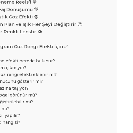
neme Reels’i 💙
kyaj Dönüşümü 💚
tik Göz Efekti 🧛
 Plan ve Işık Her Şeyi Değiştirir 🙂
r Renkli Lenstir 👁️
tagram Göz Rengi Efekti İçin ✅
rme efekti nerede bulunur?
den çıkmıyor?
öz rengi efekti eklenir mi?
onucunu gösterir mi?
azına taşıyor?
doğal görünür mü?
iştirilebilir mi?
r mı?
l yapılır?
ık hangisi?