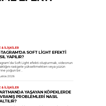
E & İLIŞKILER
STAGRAM’DA SOFT LIGHT EFEKTI
SIL YAPILIR?
tagram’da Soft Light efekti oluşturmak, videonun
laklığını rastgele yükseltmekten veya yüzün
ine yoğun bir...
ustos 2026
E & İLIŞKILER
ARTMANDA YAŞAYAN KÖPEKLERDE
VRANIŞ PROBLEMLERI NASIL
ALTILIR?