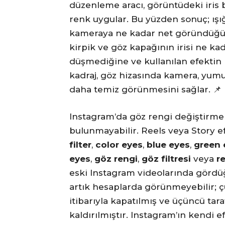
düzenleme aracı, görüntüdeki iris b
renk uygular. Bu yüzden sonuç; ışı
kameraya ne kadar net göründüğüne
kirpik ve göz kapağının irisi ne ka
düşmediğine ve kullanılan efektin 
kadraj, göz hizasında kamera, yumu
daha temiz görünmesini sağlar. 📌
Instagram’da göz rengi değiştirme e
bulunmayabilir. Reels veya Story 
filter
,
color eyes
,
blue eyes
,
green 
eyes
,
göz rengi
,
göz filtresi
veya
r
eski Instagram videolarında gördüğ
artık hesaplarda görünmeyebilir; 
itibarıyla kapatılmış ve üçüncü tar
kaldırılmıştır. Instagram’ın kendi ef