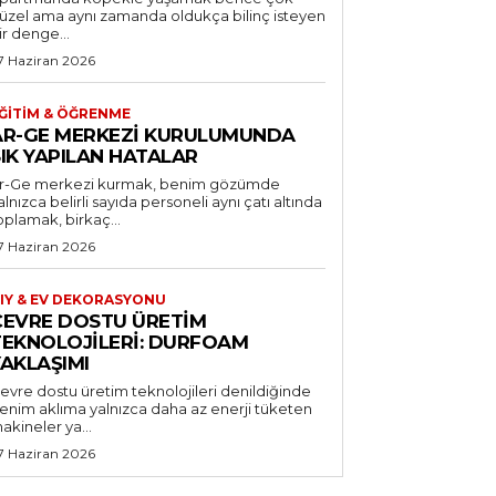
üzel ama aynı zamanda oldukça bilinç isteyen
ir denge...
7 Haziran 2026
ĞITIM & ÖĞRENME
AR-GE MERKEZI KURULUMUNDA
IK YAPILAN HATALAR
r-Ge merkezi kurmak, benim gözümde
alnızca belirli sayıda personeli aynı çatı altında
oplamak, birkaç...
7 Haziran 2026
IY & EV DEKORASYONU
ÇEVRE DOSTU ÜRETIM
TEKNOLOJILERI: DURFOAM
YAKLAŞIMI
evre dostu üretim teknolojileri denildiğinde
enim aklıma yalnızca daha az enerji tüketen
akineler ya...
7 Haziran 2026