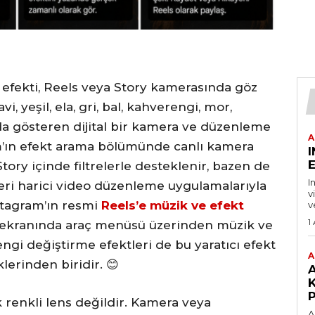
 efekti, Reels veya Story kamerasında göz
i, yeşil, ela, gri, bal, kahverengi, mor,
rda gösteren dijital bir kamera ve düzenleme
A
am’ın efekt arama bölümünde canlı kamera
E
tory içinde filtrelerle desteklenir, bazen de
I
eri harici video düzenleme uygulamalarıyla
v
nstagram’ın resmi
Reels’e müzik ve efekt
v
1
t ekranında araç menüsü üzerinden müzik ve
engi değiştirme efektleri de bu yaratıcı efekt
A
erinden biridir. 😊
P
 renkli lens değildir. Kamera veya
A