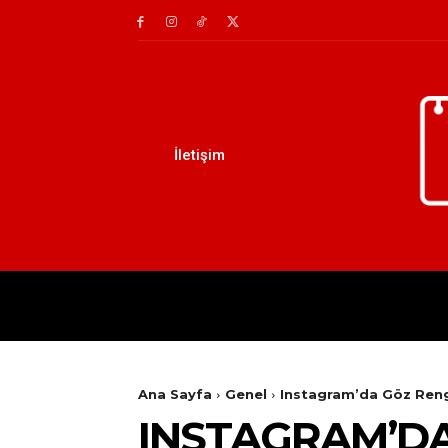
İletişim
AILE
DIY
EĞITIM
Ana Sayfa
Genel
Instagram’da Göz Rengi
INSTAGRAM’DA