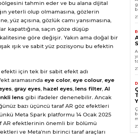
ölgesini tahmin eder ve bu alana dijital
g
b
ğın yeterli olup olmamasına, gözlerin
2
, yüz açısına, gözlük camı yansımasına,
dar kapattığına, saçın göze düşüp
E
kalitesine göre değişir. Yakın ama doğal bir
S
şak ışık ve sabit yüz pozisyonu bu efektin
A
y
t
2
fekti için tek bir sabit efekt adı
efekt aramasında
eye color
,
eye colour
,
eye
D
eyes
,
gray eyes
,
hazel eyes
,
lens filter
,
AI
enkli lens
gibi ifadeler denenebilir. Ancak
ünüz bazı üçüncü taraf AR göz efektleri
Ç
b
çünkü Meta Spark platformu 14 Ocak 2025
m
af AR efektlerinin önemli bir bölümü
2
ektleri ve Meta’nın birinci taraf araçları