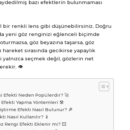
aydedilmiş bazı efektlerin bulunmaması
l bir renkli lens gibi düşünebilirsiniz. Doğru
nda yeni göz renginizi eğlenceli biçimde
m oturmazsa, göz beyazına taşarsa, göz
lı hareket sırasında gecikirse yapaylık
i yalnızca seçmek değil, gözlerin net
ekir. 👁️
 Efekti Neden Popülerdir? 🚀
Efekti Yapma Yöntemleri 🛠️
iştirme Efekti Nasıl Bulunur? 🔎
ti Nasıl Kullanılır? 📱
 Rengi Efekti Eklenir mi? 🎞️