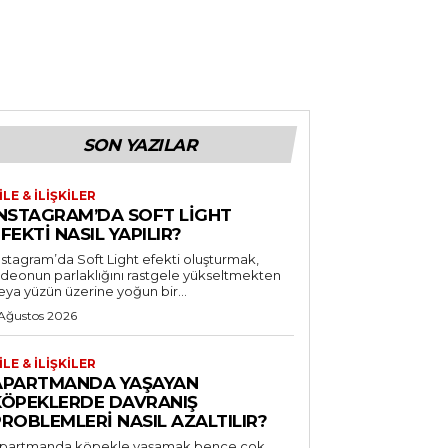
SON YAZILAR
ILE & İLIŞKILER
INSTAGRAM’DA SOFT LIGHT
FEKTI NASIL YAPILIR?
nstagram’da Soft Light efekti oluşturmak,
ideonun parlaklığını rastgele yükseltmekten
eya yüzün üzerine yoğun bir...
 Ağustos 2026
ILE & İLIŞKILER
APARTMANDA YAŞAYAN
KÖPEKLERDE DAVRANIŞ
ROBLEMLERI NASIL AZALTILIR?
partmanda köpekle yaşamak bence çok