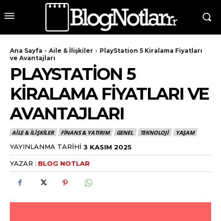
Ana Sayfa
Aile & İlişkiler
PlayStation 5 Kiralama Fiyatları
ve Avantajları
PLAYSTATION 5
KIRALAMA FIYATLARI VE
AVANTAJLARI
AILE & İLIŞKILER
FINANS & YATIRIM
GENEL
TEKNOLOJI
YAŞAM
YAYINLANMA TARIHI
3 KASIM 2025
YAZAR :
BLOG NOTLAR