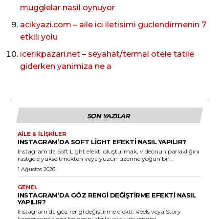
mugglelar nasil oynuyor
acikyazi.com – aile ici iletisimi guclendirmenin 7
etkili yolu
icerikpazari.net – seyahat/termal otele tatile
giderken yanimiza ne a
SON YAZILAR
AILE & İLIŞKILER
INSTAGRAM’DA SOFT LIGHT EFEKTI NASIL YAPILIR?
Instagram’da Soft Light efekti oluşturmak, videonun parlaklığını
rastgele yükseltmekten veya yüzün üzerine yoğun bir...
1 Ağustos 2026
GENEL
INSTAGRAM’DA GÖZ RENGI DEĞIŞTIRME EFEKTI NASIL
YAPILIR?
Instagram’da göz rengi değiştirme efekti, Reels veya Story
kamerasında göz bölgesini algılayarak iris rengini...