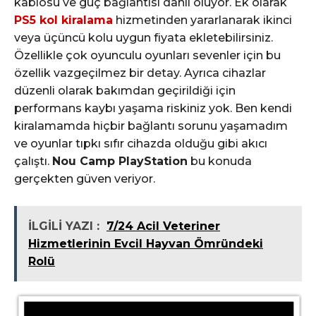
kablosu ve güç bağlantısı dahil oluyor. Ek olarak
PS5 kol kiralama
hizmetinden yararlanarak ikinci
veya üçüncü kolu uygun fiyata ekletebilirsiniz.
Özellikle çok oyunculu oyunları sevenler için bu
özellik vazgeçilmez bir detay. Ayrıca cihazlar
düzenli olarak bakımdan geçirildiği için
performans kaybı yaşama riskiniz yok. Ben kendi
kiralamamda hiçbir bağlantı sorunu yaşamadım
ve oyunlar tıpkı sıfır cihazda olduğu gibi akıcı
çalıştı.
Nou Camp PlayStation
bu konuda
gerçekten güven veriyor.
İLGİLİ YAZI :
7/24 Acil Veteriner
Hizmetlerinin Evcil Hayvan Ömründeki
Rolü