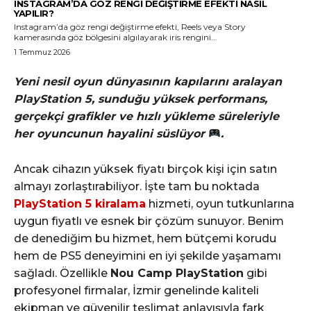
INSTAGRAM’DA GÖZ RENGI DEĞIŞTIRME EFEKTI NASIL
YAPILIR?
Instagram’da göz rengi değiştirme efekti, Reels veya Story
kamerasında göz bölgesini algılayarak iris rengini...
1 Temmuz 2026
Yeni nesil oyun dünyasının kapılarını aralayan
PlayStation 5, sunduğu yüksek performans,
gerçekçi grafikler ve hızlı yükleme süreleriyle
her oyuncunun hayalini süslüyor
.
Ancak cihazın yüksek fiyatı birçok kişi için satın
almayı zorlaştırabiliyor. İşte tam bu noktada
PlayStation 5 kiralama
hizmeti, oyun tutkunlarına
uygun fiyatlı ve esnek bir çözüm sunuyor. Benim
de denediğim bu hizmet, hem bütçemi korudu
hem de PS5 deneyimini en iyi şekilde yaşamamı
sağladı. Özellikle
Nou Camp PlayStation
gibi
profesyonel firmalar, İzmir genelinde kaliteli
ekipman ve güvenilir teslimat anlayışıyla fark