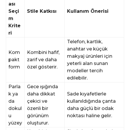
ası
Seçi
Stile Katkısı
Kullanım Önerisi
m
Krite
ri
Telefon, kartlık,
anahtar ve küçük
Kom
Kombini hafif,
makyaj ürünleri için
pakt
zarif ve daha
yeterli alan sunan
form
özel gösterir.
modeller tercih
edilebilir.
Parla
Gece ışığında
k ya
daha dikkat
Sade kıyafetlerle
da
çekici ve
kullanıldığında çanta
dokul
özenli bir
daha güçlü bir odak
u
görünüm
noktası haline gelir.
yüzey
oluşturur.