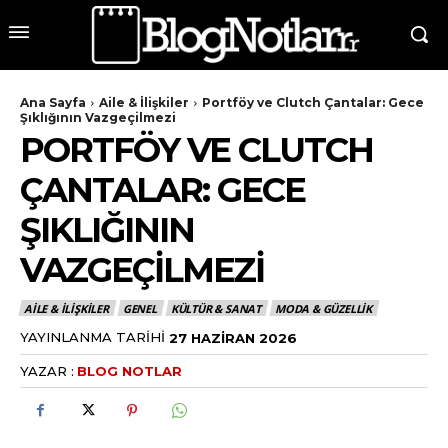
Ana Sayfa
Aile & İlişkiler
Portföy ve Clutch Çantalar: Gece
Şıklığının Vazgeçilmezi
PORTFÖY VE CLUTCH
ÇANTALAR: GECE
ŞIKLIĞININ
VAZGEÇILMEZI
AILE & İLIŞKILER
GENEL
KÜLTÜR & SANAT
MODA & GÜZELLIK
YAYINLANMA TARIHI
27 HAZIRAN 2026
YAZAR :
BLOG NOTLAR