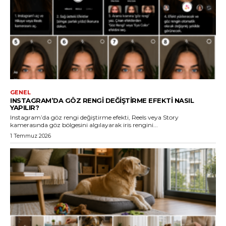
GENEL
INSTAGRAM’DA GÖZ RENGI DEĞIŞTIRME EFEKTI NASIL
YAPILIR?
Instagram’da göz rengi değiştirme efekti, Reels veya Story
kamerasında göz bölgesini algılayarak iris rengini...
1 Temmuz 2026