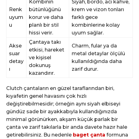
Kombinin
Siyah, bordo, acı kahve,
Renk
bütünlüğünü
krem ve vizon tonları
uyum
korur ve daha
farklı gece
u
planlı bir stil
kombinlerine kolay
hissi verir.
uyum sağlar.
Çantaya takı
Akse
Charm, fular ya da
etkisi, hareket
suar
metal detaylar ölçülü
ve kişisel
detay
kullanıldığında daha
dokunuş
ı
zarif durur.
kazandırır.
Clutch çantaların en güzel taraflarından biri,
kıyafetin genel havasını çok hızlı
değiştirebilmesidir; örneğin aynı siyah elbiseyi
gündüz sade bir ayakkabıyla kullandığınızda
minimal görünürken, akşam küçük parlak bir
çanta ve zarif takılarla bir anda davete hazır hale
getirebilirsiniz. Bu nedenle
baget çanta
formuna