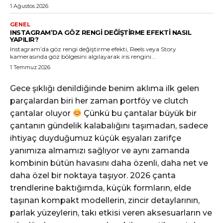
1 Ağustos 2026
GENEL
INSTAGRAM’DA GÖZ RENGI DEĞIŞTIRME EFEKTI NASIL
YAPILIR?
Instagram’da göz rengi değiştirme efekti, Reels veya Story
kamerasında göz bölgesini algılayarak iris rengini...
1 Temmuz 2026
Gece şıklığı denildiğinde benim aklıma ilk gelen
parçalardan biri her zaman portföy ve clutch
çantalar oluyor
Çünkü bu çantalar büyük bir
çantanın gündelik kalabalığını taşımadan, sadece
ihtiyaç duyduğumuz küçük eşyaları zarifçe
yanımıza almamızı sağlıyor ve aynı zamanda
kombinin bütün havasını daha özenli, daha net ve
daha özel bir noktaya taşıyor. 2026 çanta
trendlerine baktığımda, küçük formların, elde
taşınan kompakt modellerin, zincir detaylarının,
parlak yüzeylerin, takı etkisi veren aksesuarların ve