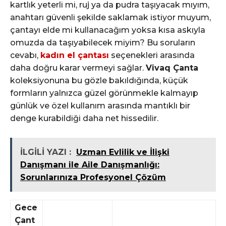
kartlık yeterli mi, ruj ya da pudra taşıyacak mıyım,
anahtarı güvenli şekilde saklamak istiyor muyum,
çantayı elde mi kullanacağım yoksa kısa askıyla
omuzda da taşıyabilecek miyim? Bu soruların
cevabı,
kadın el çantası
seçenekleri arasında
daha doğru karar vermeyi sağlar.
Vivaq Çanta
koleksiyonuna bu gözle bakıldığında, küçük
formların yalnızca güzel görünmekle kalmayıp
günlük ve özel kullanım arasında mantıklı bir
denge kurabildiği daha net hissedilir.
İLGİLİ YAZI :
Uzman Evlilik ve İlişki
Danışmanı ile Aile Danışmanlığı:
Sorunlarınıza Profesyonel Çözüm
Gece
Çant