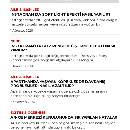
AILE & İLIŞKILER
INSTAGRAM’DA SOFT LIGHT EFEKTI NASIL YAPILIR?
Instagram’da Soft Light efekti oluşturmak, videonun parlaklığını
rastgele yükseltmekten veya yüzün üzerine yoğun bir...
1 Ağustos 2026
GENEL
INSTAGRAM’DA GÖZ RENGI DEĞIŞTIRME EFEKTI NASIL
YAPILIR?
Instagram’da göz rengi değiştirme efekti, Reels veya Story
kamerasında göz bölgesini algılayarak iris rengini...
1 Temmuz 2026
AILE & İLIŞKILER
APARTMANDA YAŞAYAN KÖPEKLERDE DAVRANIŞ
PROBLEMLERI NASIL AZALTILIR?
Apartmanda köpekle yaşamak bence çok güzel ama aynı
zamanda oldukça bilinç isteyen bir denge...
27 Haziran 2026
EĞITIM & ÖĞRENME
AR-GE MERKEZI KURULUMUNDA SIK YAPILAN HATALAR
Ar-Ge merkezi kurmak, benim gözümde yalnızca belirli sayıda
personeli aynı çatı altında toplamak, birkaç...