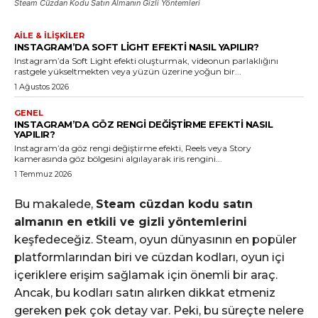
Steam Cüzdan Kodu Satın Almanın Gizli Yöntemleri
AILE & İLIŞKILER
INSTAGRAM’DA SOFT LIGHT EFEKTI NASIL YAPILIR?
Instagram’da Soft Light efekti oluşturmak, videonun parlaklığını
rastgele yükseltmekten veya yüzün üzerine yoğun bir...
1 Ağustos 2026
GENEL
INSTAGRAM’DA GÖZ RENGI DEĞIŞTIRME EFEKTI NASIL
YAPILIR?
Instagram’da göz rengi değiştirme efekti, Reels veya Story
kamerasında göz bölgesini algılayarak iris rengini...
1 Temmuz 2026
Bu makalede,
Steam cüzdan kodu satın
almanın en etkili ve gizli yöntemlerini
keşfedeceğiz. Steam, oyun dünyasının en popüler
platformlarından biri ve cüzdan kodları, oyun içi
içeriklere erişim sağlamak için önemli bir araç.
Ancak, bu kodları satın alırken dikkat etmeniz
gereken pek çok detay var. Peki, bu süreçte nelere