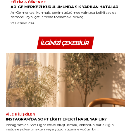
EĞITIM & ÖĞRENME
AR-GE MERKEZI KURULUMUNDA SIK YAPILAN HATALAR
Ar-Ge merkezi kurmak, benim gözümde yalnızca belirli sayıda
personeli aynı çatı altında toplamak, birkaç...
27 Haziran 2026
İLGINIZI ÇEKEBILIR
AILE & İLIŞKILER
INSTAGRAM’DA SOFT LIGHT EFEKTI NASIL YAPILIR?
Instagram’da Soft Light efekti oluşturmak, videonun parlaklığını
rastgele yükseltmekten veya yüzün üzerine yoğun bir...