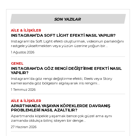
SON YAZILAR
AILE & İLIŞKILER
INSTAGRAM’DA SOFT LIGHT EFEKTI NASIL YAPILIR?
Instagram’da Soft Light efekti oluşturmak, videonun parlaklığını
rastgele yükseltmekten veya yüzün üzerine yoğun bir...
1 Ağustos 2026
GENEL
INSTAGRAM’DA GÖZ RENGI DEĞIŞTIRME EFEKTI NASIL
YAPILIR?
Instagram’da göz rengi değiştirme efekti, Reels veya Story
kamerasında göz bölgesini algılayarak iris rengini...
1 Temmuz 2026
AILE & İLIŞKILER
APARTMANDA YAŞAYAN KÖPEKLERDE DAVRANIŞ
PROBLEMLERI NASIL AZALTILIR?
Apartmanda köpekle yaşamak bence çok güzel ama aynı
zamanda oldukça bilinç isteyen bir denge...
27 Haziran 2026