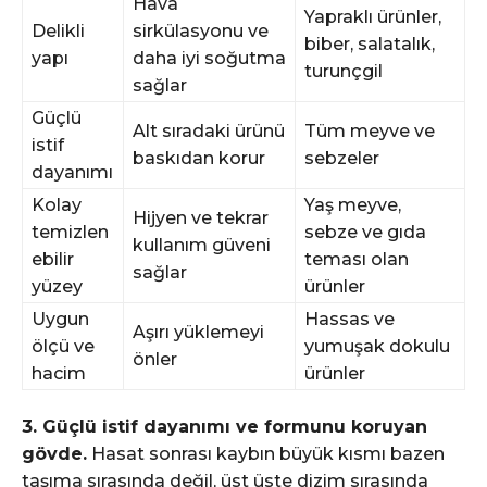
Hava
Yapraklı ürünler,
Delikli
sirkülasyonu ve
biber, salatalık,
yapı
daha iyi soğutma
turunçgil
sağlar
Güçlü
Alt sıradaki ürünü
Tüm meyve ve
istif
baskıdan korur
sebzeler
dayanımı
Kolay
Yaş meyve,
Hijyen ve tekrar
temizlen
sebze ve gıda
kullanım güveni
ebilir
teması olan
sağlar
yüzey
ürünler
Uygun
Hassas ve
Aşırı yüklemeyi
ölçü ve
yumuşak dokulu
önler
hacim
ürünler
3. Güçlü istif dayanımı ve formunu koruyan
gövde.
Hasat sonrası kaybın büyük kısmı bazen
taşıma sırasında değil, üst üste dizim sırasında