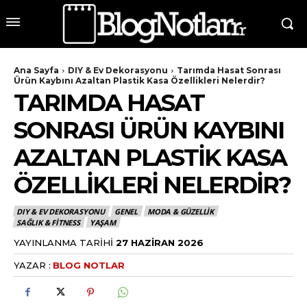
Ana Sayfa
DIY & Ev Dekorasyonu
Tarımda Hasat Sonrası
Ürün Kaybını Azaltan Plastik Kasa Özellikleri Nelerdir?
TARIMDA HASAT
SONRASI ÜRÜN KAYBINI
AZALTAN PLASTIK KASA
ÖZELLIKLERI NELERDIR?
DIY & EV DEKORASYONU
GENEL
MODA & GÜZELLIK
SAĞLIK & FITNESS
YAŞAM
YAYINLANMA TARIHI
27 HAZIRAN 2026
YAZAR :
BLOG NOTLAR