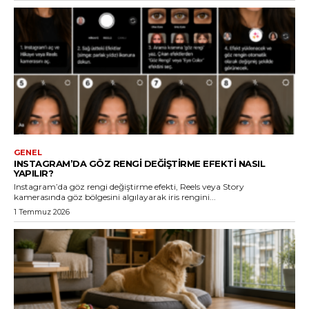
GENEL
INSTAGRAM’DA GÖZ RENGI DEĞIŞTIRME EFEKTI NASIL
YAPILIR?
Instagram’da göz rengi değiştirme efekti, Reels veya Story
kamerasında göz bölgesini algılayarak iris rengini...
1 Temmuz 2026