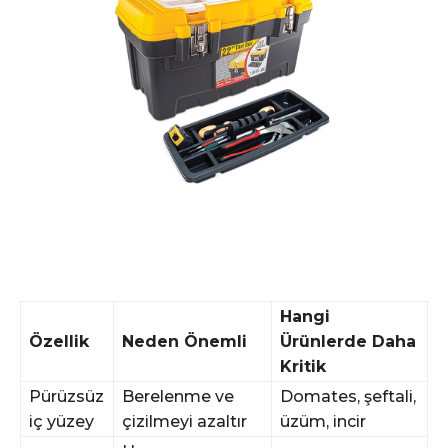
Hangi
Özellik
Neden Önemli
Ürünlerde Daha
Kritik
Pürüzsüz
Berelenme ve
Domates, şeftali,
iç yüzey
çizilmeyi azaltır
üzüm, incir