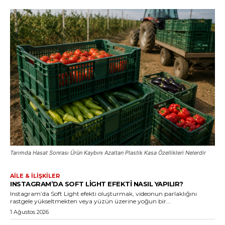
Tarımda Hasat Sonrası Ürün Kaybını Azaltan Plastik Kasa Özellikleri Nelerdir
AILE & İLIŞKILER
INSTAGRAM’DA SOFT LIGHT EFEKTI NASIL YAPILIR?
Instagram’da Soft Light efekti oluşturmak, videonun parlaklığını
rastgele yükseltmekten veya yüzün üzerine yoğun bir...
1 Ağustos 2026