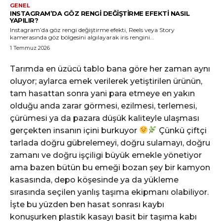
GENEL
INSTAGRAM’DA GÖZ RENGI DEĞIŞTIRME EFEKTI NASIL
YAPILIR?
Instagram’da göz rengi değiştirme efekti, Reels veya Story
kamerasında göz bölgesini algılayarak iris rengini...
1 Temmuz 2026
Tarımda en üzücü tablo bana göre her zaman aynı
oluyor; aylarca emek verilerek yetiştirilen ürünün,
tam hasattan sonra yani para etmeye en yakın
olduğu anda zarar görmesi, ezilmesi, terlemesi,
çürümesi ya da pazara düşük kaliteyle ulaşması
gerçekten insanın içini burkuyor
Çünkü çiftçi
tarlada doğru gübrelemeyi, doğru sulamayı, doğru
zamanı ve doğru işçiligi büyük emekle yönetiyor
ama bazen bütün bu emeği bozan şey bir kamyon
kasasında, depo köşesinde ya da yükleme
sırasında seçilen yanlış taşıma ekipmanı olabiliyor.
İşte bu yüzden ben hasat sonrası kaybı
konuşurken plastik kasayı basit bir taşıma kabı