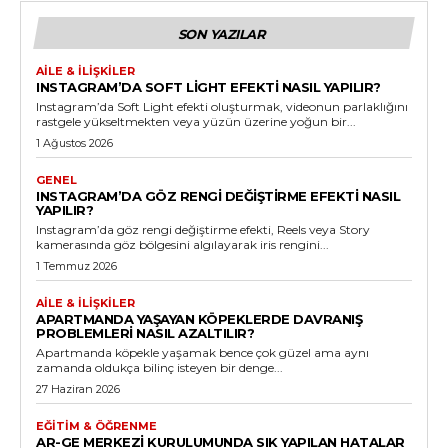
SON YAZILAR
AILE & İLIŞKILER
INSTAGRAM’DA SOFT LIGHT EFEKTI NASIL YAPILIR?
Instagram’da Soft Light efekti oluşturmak, videonun parlaklığını
rastgele yükseltmekten veya yüzün üzerine yoğun bir...
1 Ağustos 2026
GENEL
INSTAGRAM’DA GÖZ RENGI DEĞIŞTIRME EFEKTI NASIL
YAPILIR?
Instagram’da göz rengi değiştirme efekti, Reels veya Story
kamerasında göz bölgesini algılayarak iris rengini...
1 Temmuz 2026
AILE & İLIŞKILER
APARTMANDA YAŞAYAN KÖPEKLERDE DAVRANIŞ
PROBLEMLERI NASIL AZALTILIR?
Apartmanda köpekle yaşamak bence çok güzel ama aynı
zamanda oldukça bilinç isteyen bir denge...
27 Haziran 2026
EĞITIM & ÖĞRENME
AR-GE MERKEZI KURULUMUNDA SIK YAPILAN HATALAR