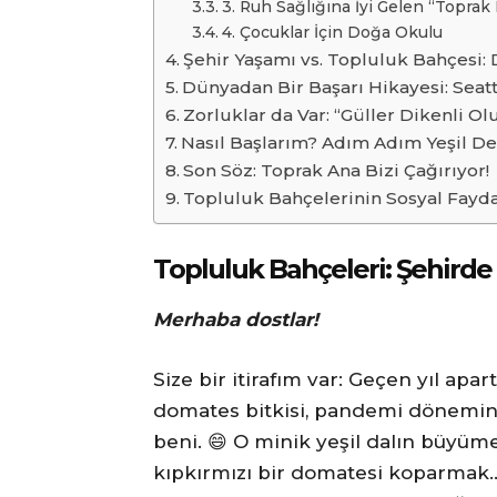
3. Ruh Sağlığına İyi Gelen “Toprak
4. Çocuklar İçin Doğa Okulu
Şehir Yaşamı vs. Topluluk Bahçesi: D
Dünyadan Bir Başarı Hikayesi: Seatt
Zorluklar da Var: “Güller Dikenli Olu
Nasıl Başlarım? Adım Adım Yeşil De
Son Söz: Toprak Ana Bizi Çağırıyor!
Topluluk Bahçelerinin Sosyal Fayda
Topluluk Bahçeleri: Şehirde
Merhaba dostlar!
Size bir itirafım var: Geçen yıl ap
domates bitkisi, pandemi dönemind
beni. 😄 O minik yeşil dalın büyüm
kıpkırmızı bir domatesi koparmak…