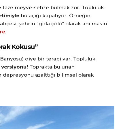
de taze meyve-sebze bulmak zor. Topluluk
etimiyle
bu açığı kapatıyor. Örneğin
bahçesi, şehrin “gıda çölü” olarak anılmasını
re
.
oprak Kokusu”
anyosu) diye bir terapi var. Topluluk
 versiyonu!
Toprakta bulunan
 depresyonu azalttığı bilimsel olarak