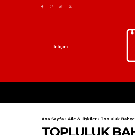
İletişim
AILE
DIY
EĞITIM
Ana Sayfa
Aile & İlişkiler
Topluluk Bahçel
TOPLULUK BAH