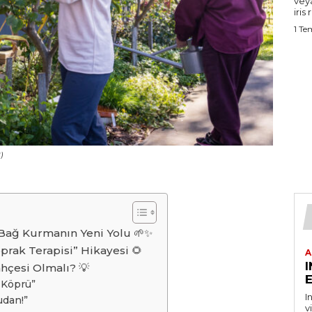
vey
iris 
1 T
)
 Bağ Kurmanın Yeni Yolu 🌱✨
prak Terapisi” Hikayesi 🌻
A
hçesi Olmalı? 💡
E
l Köprü”
I
udan!”
v