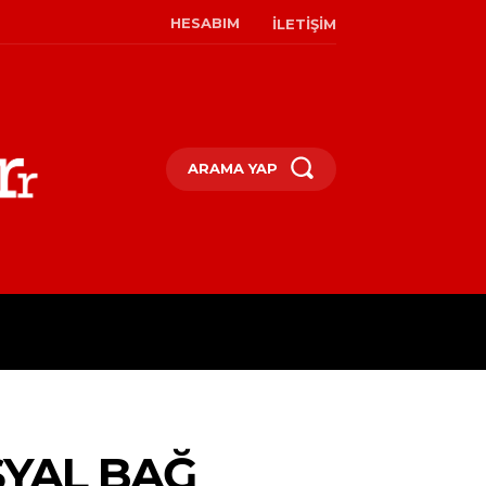
HESABIM
İLETIŞIM
ARAMA YAP
M
KÜLTÜR & SANAT
MODA & 
SYAL BAĞ