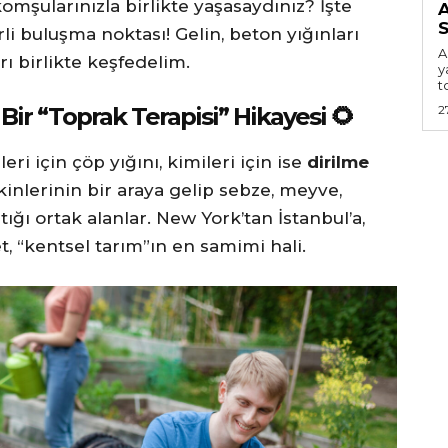
komşularınızla birlikte yaşasaydınız? İşte
S
li buluşma noktası! Gelin, beton yığınları
A
rı birlikte keşfedelim.
y
t
ir “Toprak Terapisi” Hikayesi 🌻
2
ri için çöp yığını, kimileri için ise
dirilme
kinlerinin bir araya gelip sebze, meyve,
ptığı ortak alanlar. New York’tan İstanbul’a,
t, “kentsel tarım”ın en samimi hali.