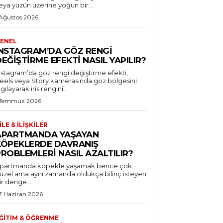
eya yüzün üzerine yoğun bir...
 Ağustos 2026
ENEL
INSTAGRAM’DA GÖZ RENGI
EĞIŞTIRME EFEKTI NASIL YAPILIR?
nstagram’da göz rengi değiştirme efekti,
eels veya Story kamerasında göz bölgesini
lgılayarak iris rengini...
 Temmuz 2026
ILE & İLIŞKILER
APARTMANDA YAŞAYAN
KÖPEKLERDE DAVRANIŞ
ROBLEMLERI NASIL AZALTILIR?
partmanda köpekle yaşamak bence çok
üzel ama aynı zamanda oldukça bilinç isteyen
ir denge...
7 Haziran 2026
ĞITIM & ÖĞRENME