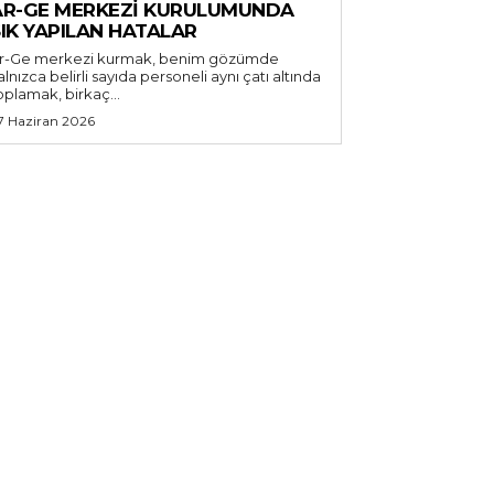
AR-GE MERKEZI KURULUMUNDA
IK YAPILAN HATALAR
r-Ge merkezi kurmak, benim gözümde
alnızca belirli sayıda personeli aynı çatı altında
oplamak, birkaç...
7 Haziran 2026