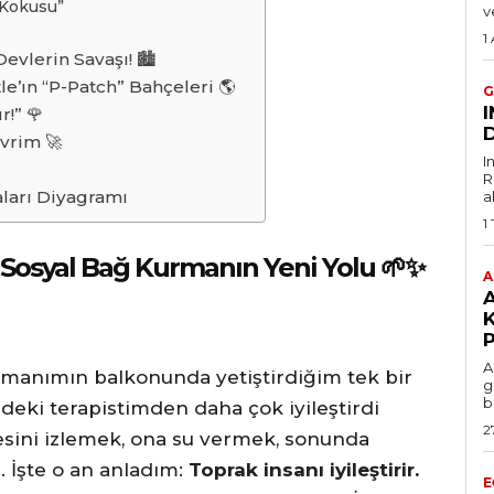
 Kokusu”
v
1
evlerin Savaşı! 🏙
le’ın “P-Patch” Bahçeleri 🌎
G
r!” 🌹
D
vrim 🚀
I
R
ları Diyagramı
a
1
 Sosyal Bağ Kurmanın Yeni Yolu 🌱✨
A
P
A
artmanımın balkonunda yetiştirdiğim tek bir
g
b
eki terapistimden daha çok iyileştirdi
2
esini izlemek, ona su vermek, sonunda
 İşte o an anladım:
Toprak insanı iyileştirir.
E