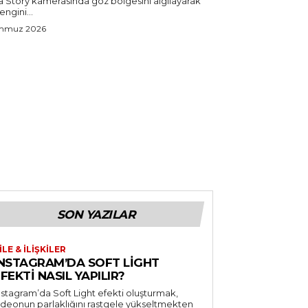
a Story kamerasında göz bölgesini algılayarak
rengini...
emmuz 2026
SON YAZILAR
ILE & İLIŞKILER
INSTAGRAM’DA SOFT LIGHT
FEKTI NASIL YAPILIR?
nstagram’da Soft Light efekti oluşturmak,
ideonun parlaklığını rastgele yükseltmekten