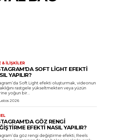
E & İLIŞKILER
STAGRAM’DA SOFT LIGHT EFEKTI
SIL YAPILIR?
tagram’da Soft Light efekti oluşturmak, videonun
laklığını rastgele yükseltmekten veya yüzün
ine yoğun bir...
ustos 2026
NEL
STAGRAM’DA GÖZ RENGI
ĞIŞTIRME EFEKTI NASIL YAPILIR?
tagram’da göz rengi değiştirme efekti, Reels