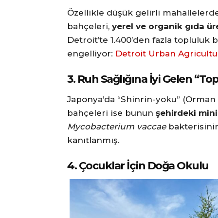
Özellikle düşük gelirli mahalleler
bahçeleri,
yerel ve organik gıda ür
Detroit’te 1.400’den fazla topluluk 
engelliyor:
Detroit Urban Agricultu
3.
Ruh Sağlığına İyi Gelen “T
Japonya’da “Shinrin-yoku” (Orman B
bahçeleri ise bunun
şehirdeki mini
Mycobacterium vaccae
bakterisinin
kanıtlanmış.
4.
Çocuklar İçin Doğa Okulu