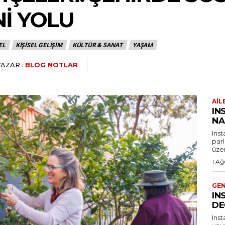
I YOLU
EL
KIŞISEL GELIŞIM
KÜLTÜR & SANAT
YAŞAM
YAZAR :
BLOG NOTLAR
AIL
IN
NA
Ins
par
üzer
1 Ağ
GE
IN
DE
Ins