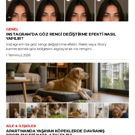
GENEL
INSTAGRAM’DA GÖZ RENGI DEĞIŞTIRME EFEKTI NASIL
YAPILIR?
Instagram’da göz rengi değiştirme efekti, Reels veya Story
kamerasında göz bölgesini algılayarak iris rengini...
1 Temmuz 2026
AILE & İLIŞKILER
APARTMANDA YAŞAYAN KÖPEKLERDE DAVRANIŞ
PROBLEMLERI NASIL AZALTILIR?