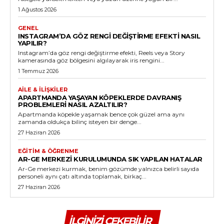
1 Ağustos 2026
GENEL
INSTAGRAM’DA GÖZ RENGI DEĞIŞTIRME EFEKTI NASIL
YAPILIR?
Instagram’da göz rengi değiştirme efekti, Reels veya Story
kamerasında göz bölgesini algılayarak iris rengini...
1 Temmuz 2026
AILE & İLIŞKILER
APARTMANDA YAŞAYAN KÖPEKLERDE DAVRANIŞ
PROBLEMLERI NASIL AZALTILIR?
Apartmanda köpekle yaşamak bence çok güzel ama aynı
zamanda oldukça bilinç isteyen bir denge...
27 Haziran 2026
EĞITIM & ÖĞRENME
AR-GE MERKEZI KURULUMUNDA SIK YAPILAN HATALAR
Ar-Ge merkezi kurmak, benim gözümde yalnızca belirli sayıda
personeli aynı çatı altında toplamak, birkaç...
27 Haziran 2026
İLGINIZI ÇEKEBILIR