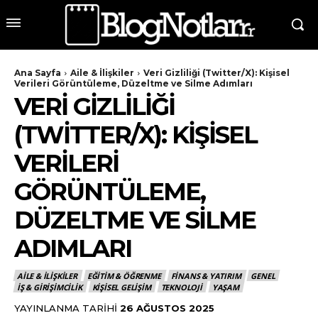
Ana Sayfa
Aile & İlişkiler
Veri Gizliliği (Twitter/X): Kişisel
Verileri Görüntüleme, Düzeltme ve Silme Adımları
VERI GIZLILIĞI
(TWITTER/X): KIŞISEL
VERILERI
GÖRÜNTÜLEME,
DÜZELTME VE SILME
ADIMLARI
AILE & İLIŞKILER
EĞITIM & ÖĞRENME
FINANS & YATIRIM
GENEL
İŞ & GIRIŞIMCILIK
KIŞISEL GELIŞIM
TEKNOLOJI
YAŞAM
YAYINLANMA TARIHI
26 AĞUSTOS 2025