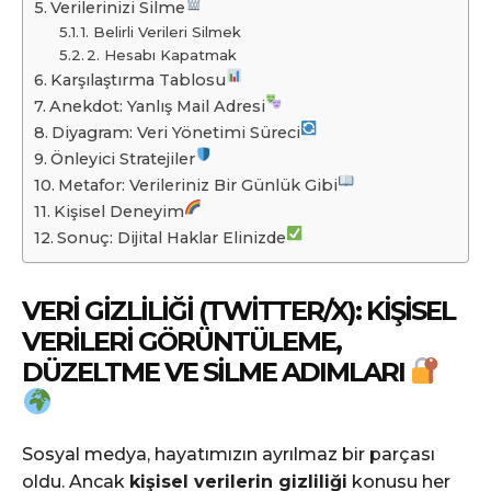
Verilerinizi Silme
1. Belirli Verileri Silmek
2. Hesabı Kapatmak
Karşılaştırma Tablosu
Anekdot: Yanlış Mail Adresi
Diyagram: Veri Yönetimi Süreci
Önleyici Stratejiler
Metafor: Verileriniz Bir Günlük Gibi
Kişisel Deneyim
Sonuç: Dijital Haklar Elinizde
VERI GIZLILIĞI (TWITTER/X): KIŞISEL
VERILERI GÖRÜNTÜLEME,
DÜZELTME VE SILME ADIMLARI
Sosyal medya, hayatımızın ayrılmaz bir parçası
oldu. Ancak
kişisel verilerin gizliliği
konusu her