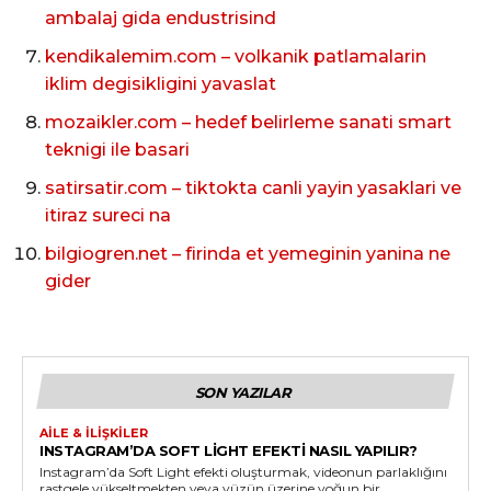
ambalaj gida endustrisind
kendikalemim.com – volkanik patlamalarin
iklim degisikligini yavaslat
mozaikler.com – hedef belirleme sanati smart
teknigi ile basari
satirsatir.com – tiktokta canli yayin yasaklari ve
itiraz sureci na
bilgiogren.net – firinda et yemeginin yanina ne
gider
SON YAZILAR
AILE & İLIŞKILER
INSTAGRAM’DA SOFT LIGHT EFEKTI NASIL YAPILIR?
Instagram’da Soft Light efekti oluşturmak, videonun parlaklığını
rastgele yükseltmekten veya yüzün üzerine yoğun bir...