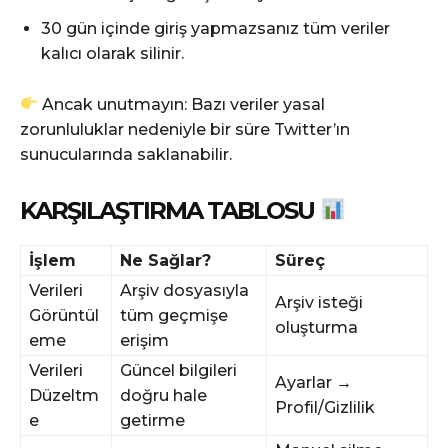
30 gün içinde giriş yapmazsanız tüm veriler
kalıcı olarak silinir.
Ancak unutmayın: Bazı veriler yasal
zorunluluklar nedeniyle bir süre Twitter’ın
sunucularında saklanabilir.
KARŞILAŞTIRMA TABLOSU
İşlem
Ne Sağlar?
Süreç
Verileri
Arşiv dosyasıyla
Arşiv isteği
Görüntül
tüm geçmişe
oluşturma
eme
erişim
Verileri
Güncel bilgileri
Ayarlar →
Düzeltm
doğru hale
Profil/Gizlilik
e
getirme