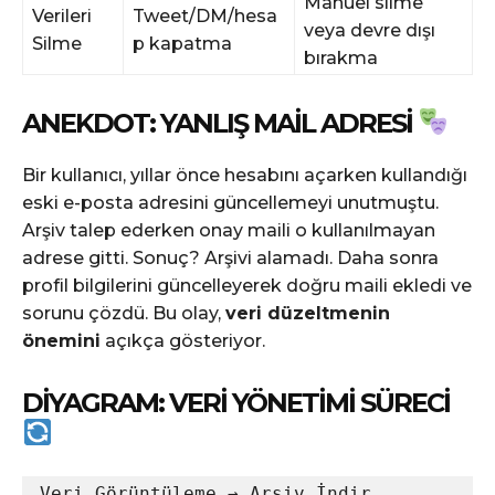
Manuel silme
Verileri
Tweet/DM/hesa
veya devre dışı
Silme
p kapatma
bırakma
ANEKDOT: YANLIŞ MAIL ADRESI
Bir kullanıcı, yıllar önce hesabını açarken kullandığı
eski e-posta adresini güncellemeyi unutmuştu.
Arşiv talep ederken onay maili o kullanılmayan
adrese gitti. Sonuç? Arşivi alamadı. Daha sonra
profil bilgilerini güncelleyerek doğru maili ekledi ve
sorunu çözdü. Bu olay,
veri düzeltmenin
önemini
açıkça gösteriyor.
DIYAGRAM: VERI YÖNETIMI SÜRECI
Veri Görüntüleme → Arşiv İndir
