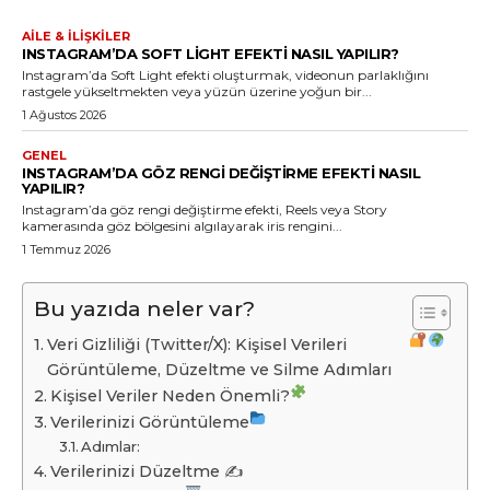
AILE & İLIŞKILER
INSTAGRAM’DA SOFT LIGHT EFEKTI NASIL YAPILIR?
Instagram’da Soft Light efekti oluşturmak, videonun parlaklığını
rastgele yükseltmekten veya yüzün üzerine yoğun bir...
1 Ağustos 2026
GENEL
INSTAGRAM’DA GÖZ RENGI DEĞIŞTIRME EFEKTI NASIL
YAPILIR?
Instagram’da göz rengi değiştirme efekti, Reels veya Story
kamerasında göz bölgesini algılayarak iris rengini...
1 Temmuz 2026
Bu yazıda neler var?
Veri Gizliliği (Twitter/X): Kişisel Verileri
Görüntüleme, Düzeltme ve Silme Adımları
Kişisel Veriler Neden Önemli?
Verilerinizi Görüntüleme
Adımlar:
Verilerinizi Düzeltme ✍️