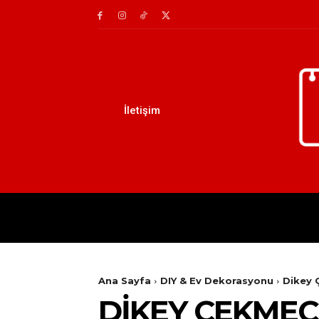
İletişim
AILE
DIY
EĞITIM
Ana Sayfa
DIY & Ev Dekorasyonu
Dikey 
DIKEY ÇEKMEC