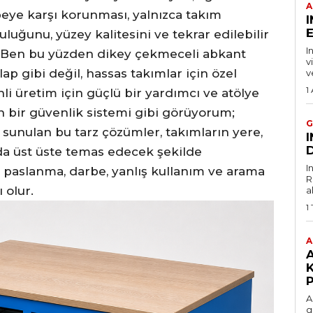
A
beye karşı korunması, yalnızca takım
E
uğunu, yüzey kalitesini ve tekrar edilebilir
I
 Ben bu yüzden dikey çekmeceli abkant
v
ap gibi değil, hassas takımlar için özel
v
1
li üretim için güçlü bir yardımcı ve atölye
n bir güvenlik sistemi gibi görüyorum;
G
 sunulan bu tarz çözümler, takımların yere,
D
 da üst üste temas edecek şekilde
I
, paslanma, darbe, yanlış kullanım ve arama
R
 olur.
a
1
A
P
A
g