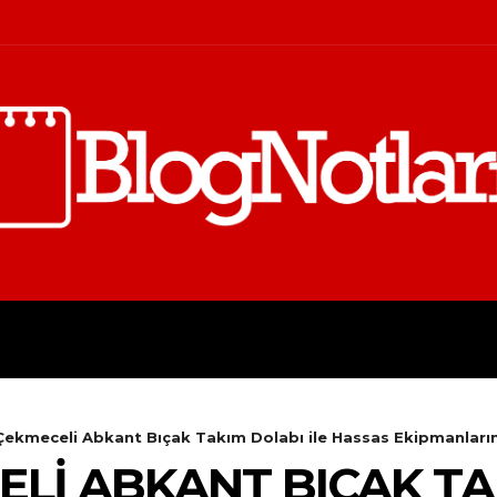
FINANS
İŞ
KIŞISEL GELIŞI
Çekmeceli Abkant Bıçak Takım Dolabı ile Hassas Ekipmanların
ELI ABKANT BIÇAK TA