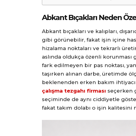
Abkant Bıçakları Neden Öze
Abkant bıçakları ve kalıpları, dışa
gibi görünebilir, fakat işin içine h
hizalama noktaları ve tekrarlı üret
aslında oldukça özenli korunması ge
fark edilmeyen bir pas noktası, yan
taşırken alınan darbe, üretimde öl
beklenenden erken bakım ihtiyacı
çalışma tezgahı firması
seçerken g
seçiminde de aynı ciddiyetle göster
fakat takım dolabı o işin kalitesin