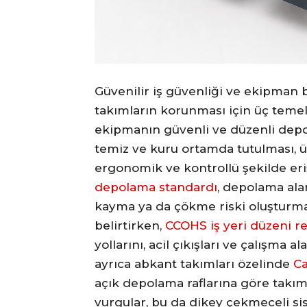
Güvenilir iş güvenliği ve ekipman 
takımların korunması için üç temel 
ekipmanın güvenli ve düzenli depol
temiz ve kuru ortamda tutulması, ü
ergonomik ve kontrollü şekilde er
depolama standardı
, depolama ala
kayma ya da çökme riski oluşturma
belirtirken,
CCOHS iş yeri düzeni r
yollarını, acil çıkışları ve çalışma 
ayrıca abkant takımları özelinde
C
açık depolama raflarına göre takıml
vurgular, bu da dikey çekmeceli si