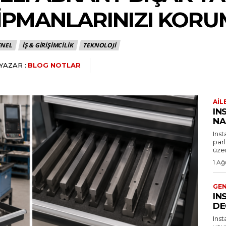
KIPMANLARINIZI KORU
ENEL
İŞ & GIRIŞIMCILIK
TEKNOLOJI
YAZAR :
BLOG NOTLAR
AIL
IN
NA
Ins
par
üzer
1 Ağ
GE
IN
DE
Ins