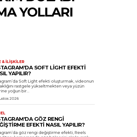
MA YOLLARI
E & İLIŞKILER
STAGRAM’DA SOFT LIGHT EFEKTI
SIL YAPILIR?
tagram’da Soft Light efekti oluşturmak, videonun
laklığını rastgele yükseltmekten veya yüzün
ine yoğun bir...
ustos 2026
NEL
STAGRAM’DA GÖZ RENGI
ĞIŞTIRME EFEKTI NASIL YAPILIR?
tagram’da göz rengi değiştirme efekti, Reels