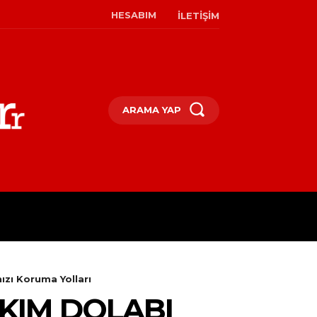
HESABIM
İLETIŞIM
ARAMA YAP
M
KÜLTÜR & SANAT
MODA & 
ızı Koruma Yolları
KIM DOLABI