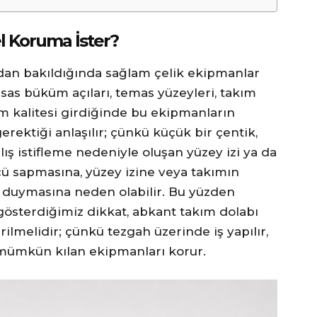
l Koruma İster?
rıdan bakıldığında sağlam çelik ekipmanlar
assas büküm açıları, temas yüzeyleri, takım
im kalitesi girdiğinde bu ekipmanların
rektiği anlaşılır; çünkü küçük bir çentik,
lış istifleme nedeniyle oluşan yüzey izi ya da
çü sapmasına, yüzey izine veya takımın
 duymasına neden olabilir. Bu yüzden
österdiğimiz dikkat, abkant takım dolabı
ilmelidir; çünkü tezgah üzerinde iş yapılır,
i mümkün kılan ekipmanları korur.