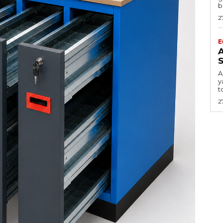
b
2
E
S
A
y
t
2