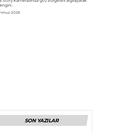
a Story kamerasında göz bölgesini algılayarak
rengini...
emmuz 2026
SON YAZILAR