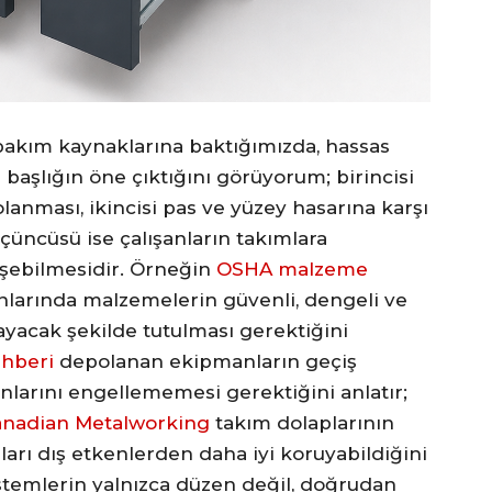
bakım kaynaklarına baktığımızda, hassas
başlığın öne çıktığını görüyorum; birincisi
anması, ikincisi pas ve yüzey hasarına karşı
çüncüsü ise çalışanların takımlara
işebilmesidir. Örneğin
OSHA malzeme
nlarında malzemelerin güvenli, dengeli ve
yacak şekilde tutulması gerektiğini
ehberi
depolanan ekipmanların geçiş
alanlarını engellememesi gerektiğini anlatır;
anadian Metalworking
takım dolaplarının
arı dış etkenlerden daha iyi koruyabildiğini
stemlerin yalnızca düzen değil, doğrudan