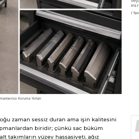
vey
iris 
1 T
anlarınızı Koruma Yolları
çoğu zaman sessiz duran ama işin kalitesini
ipmanlardan biridir; çünkü sac büküm
alt takımların yüzey hassasiyeti, ağız