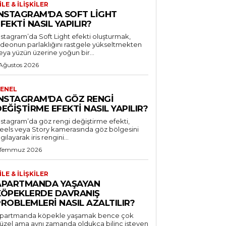
ILE & İLIŞKILER
INSTAGRAM’DA SOFT LIGHT
FEKTI NASIL YAPILIR?
nstagram’da Soft Light efekti oluşturmak,
ideonun parlaklığını rastgele yükseltmekten
eya yüzün üzerine yoğun bir...
 Ağustos 2026
ENEL
INSTAGRAM’DA GÖZ RENGI
EĞIŞTIRME EFEKTI NASIL YAPILIR?
nstagram’da göz rengi değiştirme efekti,
eels veya Story kamerasında göz bölgesini
lgılayarak iris rengini...
 Temmuz 2026
ILE & İLIŞKILER
APARTMANDA YAŞAYAN
KÖPEKLERDE DAVRANIŞ
ROBLEMLERI NASIL AZALTILIR?
partmanda köpekle yaşamak bence çok
üzel ama aynı zamanda oldukça bilinç isteyen