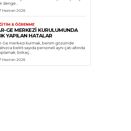
ir denge...
7 Haziran 2026
ĞITIM & ÖĞRENME
AR-GE MERKEZI KURULUMUNDA
IK YAPILAN HATALAR
r-Ge merkezi kurmak, benim gözümde
alnızca belirli sayıda personeli aynı çatı altında
oplamak, birkaç...
7 Haziran 2026