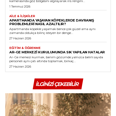
kamerasında göz bölgesini algılayarak iris rengini...
1 Temmuz 2026
AILE & İLIŞKILER
APARTMANDA YAŞAYAN KÖPEKLERDE DAVRANIŞ
PROBLEMLERI NASIL AZALTILIR?
Apartmanda köpekle yaşamak bence çok güzel ama aynı
zamanda oldukça bilinç isteyen bir denge...
27 Haziran 2026
EĞITIM & ÖĞRENME
AR-GE MERKEZI KURULUMUNDA SIK YAPILAN HATALAR
Ar-Ge merkezi kurmak, benim gözümde yalnızca belirli sayıda
personeli aynı çatı altında toplamak, birkaç...
27 Haziran 2026
İLGINIZI ÇEKEBILIR