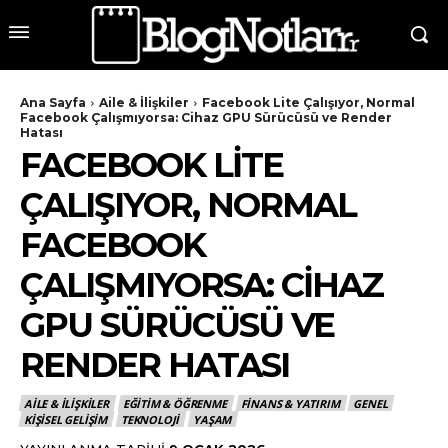
Ana Sayfa
Aile & İlişkiler
Facebook Lite Çalışıyor, Normal
Facebook Çalışmıyorsa: Cihaz GPU Sürücüsü ve Render
Hatası
FACEBOOK LITE
ÇALIŞIYOR, NORMAL
FACEBOOK
ÇALIŞMIYORSA: CIHAZ
GPU SÜRÜCÜSÜ VE
RENDER HATASI
AILE & İLIŞKILER
EĞITIM & ÖĞRENME
FINANS & YATIRIM
GENEL
KIŞISEL GELIŞIM
TEKNOLOJI
YAŞAM