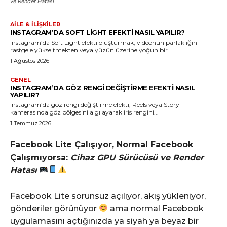
ve Render Hatası
AILE & İLIŞKILER
INSTAGRAM’DA SOFT LIGHT EFEKTI NASIL YAPILIR?
Instagram’da Soft Light efekti oluşturmak, videonun parlaklığını
rastgele yükseltmekten veya yüzün üzerine yoğun bir...
1 Ağustos 2026
GENEL
INSTAGRAM’DA GÖZ RENGI DEĞIŞTIRME EFEKTI NASIL
YAPILIR?
Instagram’da göz rengi değiştirme efekti, Reels veya Story
kamerasında göz bölgesini algılayarak iris rengini...
1 Temmuz 2026
Facebook Lite Çalışıyor, Normal Facebook
Çalışmıyorsa:
Cihaz GPU Sürücüsü ve Render
Hatası
Facebook Lite sorunsuz açılıyor, akış yükleniyor,
gönderiler görünüyor
ama normal Facebook
uygulamasını açtığınızda ya siyah ya beyaz bir