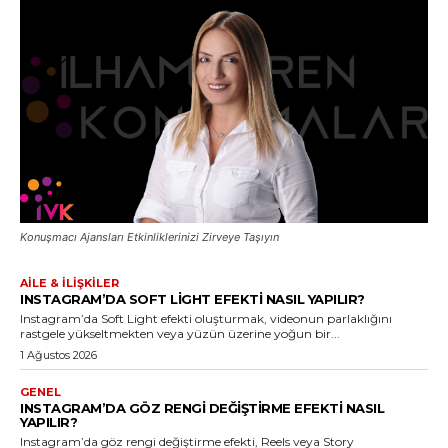
Konuşmacı Ajansları Etkinliklerinizi Zirveye Taşıyın
AILE & İLIŞKILER
INSTAGRAM’DA SOFT LIGHT EFEKTI NASIL YAPILIR?
Instagram’da Soft Light efekti oluşturmak, videonun parlaklığını
rastgele yükseltmekten veya yüzün üzerine yoğun bir...
1 Ağustos 2026
GENEL
INSTAGRAM’DA GÖZ RENGI DEĞIŞTIRME EFEKTI NASIL
YAPILIR?
Instagram’da göz rengi değiştirme efekti, Reels veya Story