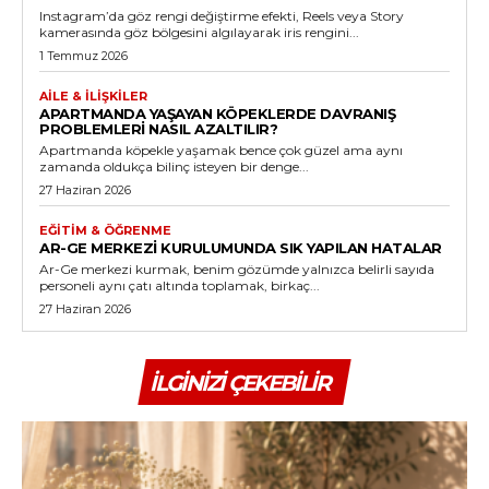
Instagram’da göz rengi değiştirme efekti, Reels veya Story
kamerasında göz bölgesini algılayarak iris rengini...
1 Temmuz 2026
AILE & İLIŞKILER
APARTMANDA YAŞAYAN KÖPEKLERDE DAVRANIŞ
PROBLEMLERI NASIL AZALTILIR?
Apartmanda köpekle yaşamak bence çok güzel ama aynı
zamanda oldukça bilinç isteyen bir denge...
27 Haziran 2026
EĞITIM & ÖĞRENME
AR-GE MERKEZI KURULUMUNDA SIK YAPILAN HATALAR
Ar-Ge merkezi kurmak, benim gözümde yalnızca belirli sayıda
personeli aynı çatı altında toplamak, birkaç...
27 Haziran 2026
İLGINIZI ÇEKEBILIR