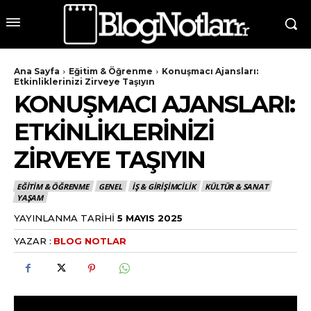
Ana Sayfa
Eğitim & Öğrenme
Konuşmacı Ajansları:
Etkinliklerinizi Zirveye Taşıyın
KONUŞMACI AJANSLARI:
ETKINLIKLERINIZI
ZIRVEYE TAŞIYIN
EĞITIM & ÖĞRENME
GENEL
İŞ & GIRIŞIMCILIK
KÜLTÜR & SANAT
YAŞAM
YAYINLANMA TARIHI
5 MAYIS 2025
YAZAR :
BLOG NOTLAR