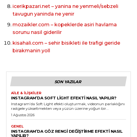
icerikpazari.net – yanina ne yenmeli/sebzeli
tavugun yaninda ne yenir
mozaikler.com – kopeklerde asiri havlama
sorunu nasil giderilir
kisahali.com – sehir bisikleti ile trafigi geride
birakmanin yoll
SON YAZILAR
AILE & İLIŞKILER
INSTAGRAM’DA SOFT LIGHT EFEKTI NASIL YAPILIR?
Instagram’da Soft Light efekti oluşturmak, videonun parlaklığını
rastgele yükseltmekten veya yüzün üzerine yoğun bir...
1 Ağustos 2026
GENEL
INSTAGRAM’DA GÖZ RENGI DEĞIŞTIRME EFEKTI NASIL
YAPILIR?