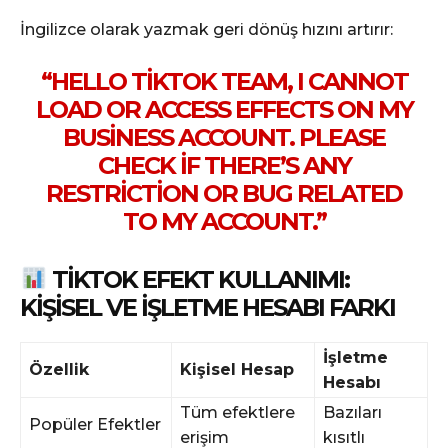
İngilizce olarak yazmak geri dönüş hızını artırır:
“HELLO TIKTOK TEAM, I CANNOT
LOAD OR ACCESS EFFECTS ON MY
BUSINESS ACCOUNT. PLEASE
CHECK IF THERE’S ANY
RESTRICTION OR BUG RELATED
TO MY ACCOUNT.”
TIKTOK EFEKT KULLANIMI:
KIŞISEL VE İŞLETME HESABI FARKI
İşletme
Özellik
Kişisel Hesap
Hesabı
Tüm efektlere
Bazıları
Popüler Efektler
erişim
kısıtlı