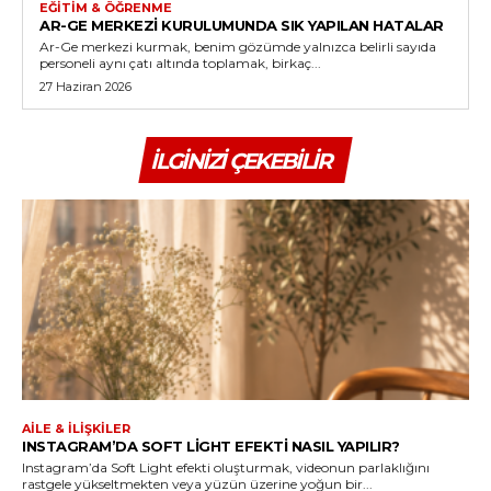
EĞITIM & ÖĞRENME
AR-GE MERKEZI KURULUMUNDA SIK YAPILAN HATALAR
Ar-Ge merkezi kurmak, benim gözümde yalnızca belirli sayıda
personeli aynı çatı altında toplamak, birkaç...
27 Haziran 2026
İLGINIZI ÇEKEBILIR
AILE & İLIŞKILER
INSTAGRAM’DA SOFT LIGHT EFEKTI NASIL YAPILIR?
Instagram’da Soft Light efekti oluşturmak, videonun parlaklığını
rastgele yükseltmekten veya yüzün üzerine yoğun bir...