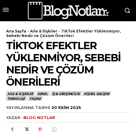
Ana Sayfa
Aile & İlişkiler
TikTok Efektler Yüklenmiyor,
Sebebi Nedir ve Çözüm Önerileri
TIKTOK EFEKTLER
YÜKLENMIYOR, SEBEBI
NEDIR VE ÇÖZÜM
ÖNERILERI
AILE & İLIŞKILER
GENEL
İŞ & GIRIŞIMCILIK
KIŞISEL GELIŞIM
TEKNOLOJI
YAŞAM
YAYINLANMA TARIHI
20 EKIM 2025
YAZAR :
BLOG NOTLAR