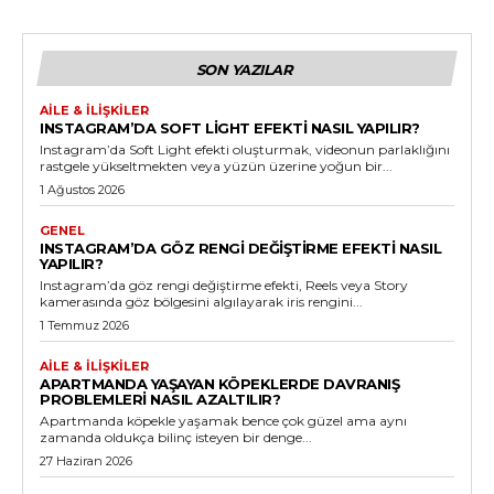
SON YAZILAR
AILE & İLIŞKILER
INSTAGRAM’DA SOFT LIGHT EFEKTI NASIL YAPILIR?
Instagram’da Soft Light efekti oluşturmak, videonun parlaklığını
rastgele yükseltmekten veya yüzün üzerine yoğun bir...
1 Ağustos 2026
GENEL
INSTAGRAM’DA GÖZ RENGI DEĞIŞTIRME EFEKTI NASIL
YAPILIR?
Instagram’da göz rengi değiştirme efekti, Reels veya Story
kamerasında göz bölgesini algılayarak iris rengini...
1 Temmuz 2026
AILE & İLIŞKILER
APARTMANDA YAŞAYAN KÖPEKLERDE DAVRANIŞ
PROBLEMLERI NASIL AZALTILIR?
Apartmanda köpekle yaşamak bence çok güzel ama aynı
zamanda oldukça bilinç isteyen bir denge...
27 Haziran 2026